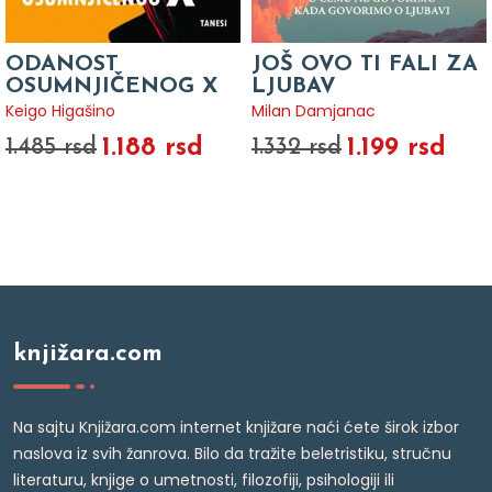
ODANOST
JOŠ OVO TI FALI ZA
OSUMNJIČENOG X
LJUBAV
Keigo Higašino
Milan Damjanac
1.188 rsd
1.199 rsd
1.485 rsd
1.332 rsd
knjižara.com
Na sajtu Knjižara.com internet knjižare naći ćete širok izbor
naslova iz svih žanrova. Bilo da tražite beletristiku, stručnu
literaturu, knjige o umetnosti, filozofiji, psihologiji ili