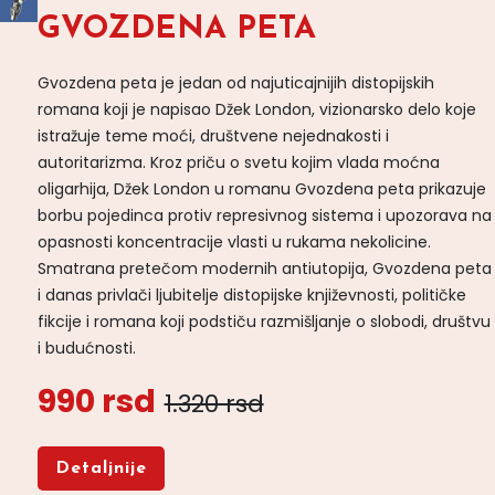
GVOZDENA PETA
Gvozdena peta je jedan od najuticajnijih distopijskih
romana koji je napisao Džek London, vizionarsko delo koje
istražuje teme moći, društvene nejednakosti i
autoritarizma. Kroz priču o svetu kojim vlada moćna
oligarhija, Džek London u romanu Gvozdena peta prikazuje
borbu pojedinca protiv represivnog sistema i upozorava na
opasnosti koncentracije vlasti u rukama nekolicine.
Smatrana pretečom modernih antiutopija, Gvozdena peta
i danas privlači ljubitelje distopijske književnosti, političke
fikcije i romana koji podstiču razmišljanje o slobodi, društvu
i budućnosti.
990 rsd
1.320 rsd
Detaljnije