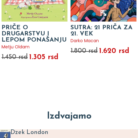
PRIČE O
SUTRA: 21 PRIČA ZA
DRUGARSTVU I
21. VEK
LEPOM PONAŠANJU
Darko Macan
Metju Oldam
1.620 rsd
1.800 rsd
1.305 rsd
1.450 rsd
Izdvajamo
Dzek London