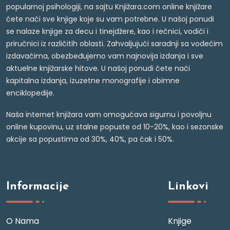
popularnoj psihologiji, na sajtu Knjižara.com online knjižare
ćete naći sve knjige koje su vam potrebne. U našoj ponudi
se nalaze knjige za decu i tinejdžere, kao i rečnici, vodiči i
priručnici iz različitih oblasti. Zahvaljujući saradnji sa vodećim
izdavačima, obezbeđujemo vam najnovija izdanja i sve
aktuelne knjižarske hitove. U našoj ponudi ćete naći
kapitalna izdanja, izuzetne monografije i obimne
enciklopedije.
Naša internet knjižara vam omogućava sigurnu i povoljnu
online kupovinu, uz stalne popuste od 10-20%, kao i sezonske
akcije sa popustima od 30%, 40%, pa čak i 50%.
Informacije
Linkovi
O Nama
Knjige