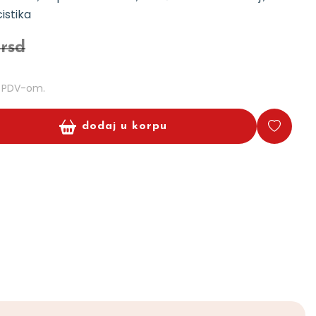
istika
 rsd
m PDV-om.
dodaj u korpu