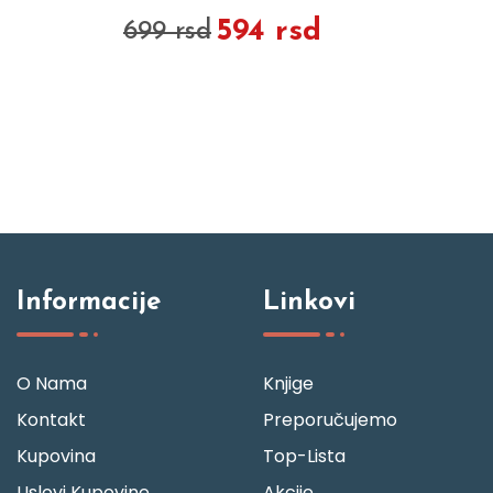
594 rsd
699 rsd
Informacije
Linkovi
O Nama
Knjige
Kontakt
Preporučujemo
Kupovina
Top-Lista
Uslovi Kupovine
Akcije