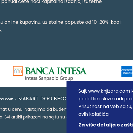
j ponudi ćete naći kapitalna izdanja, izuzetne
 online kupovinu, uz stalne popuste od 10-20%, kao i
.
Sajt www.knjizara.com ko
podatke i služe radi pob
ara.com - MAKART DOO BEOGRAD (NOVI BEOGRAD), PIB: 1
Prisutnost na veb sajtu
at u cenu. Nastojimo da budemo što precizniji u opisu proizvoda
ovih kolačića.
a. Svi artikli prikazani na sajtu su deo naše ponude i ne podraz
Za više detalja o zašt