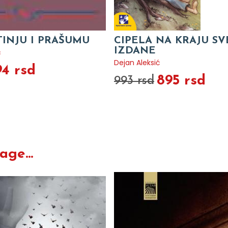
TINJU I PRAŠUMU
CIPELA NA KRAJU SVE
IZDANE
c
Dejan Aleksić
94 rsd
895 rsd
993 rsd
ge...