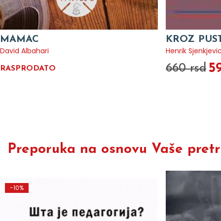
MAMAC
KROZ PUS
David Albahari
Henrik Sjenkjevi
5
660 rsd
RASPRODATO
Preporuka na osnovu Vaše pretra
-10%