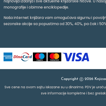
najnovija izdanja i sve aktuelne knjižarske hitove. U našo
monografije i obimne enciklopedije.
Naša internet knjižara vam omogućava sigurnu i povoljnu
sezonske akcije sa popustima od 30%, 40%, pa čak i 50%
Copyright
2026 Knjiz
Sve cene na ovom sajtu iskazane su u dinarima. PDV je uračun
sve informacije kompletne i bez grešak