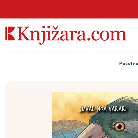
Početn