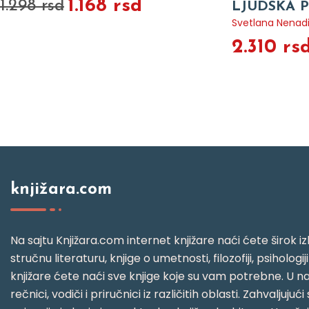
1.168 rsd
1.298 rsd
LJUDSKA 
Svetlana Nenad
2.310 rs
knjižara.com
Na sajtu Knjižara.com internet knjižare naći ćete širok izb
stručnu literaturu, knjige o umetnosti, filozofiji, psihologij
knjižare ćete naći sve knjige koje su vam potrebne. U naš
rečnici, vodiči i priručnici iz različitih oblasti. Zahval