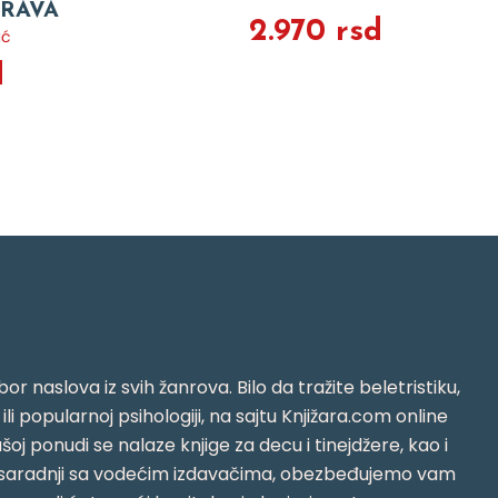
PRAVA
2.970 rsd
ić
d
or naslova iz svih žanrova. Bilo da tražite beletristiku,
i ili popularnoj psihologiji, na sajtu Knjižara.com online
oj ponudi se nalaze knjige za decu i tinejdžere, kao i
jujući saradnji sa vodećim izdavačima, obezbeđujemo vam