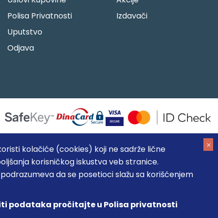
Polisa Privatnosti
Izdavači
Uputstvo
Odjava
risti kolačiće (cookies) koji ne sadrže lične
oljšanja korisničkog iskustva veb stranice.
05184104, MB: 20337524
, podrazumeva da se posetioci slažu sa korišćenjem
, prikazu slika i samih cena, ali ne možemo garantovati da su
umeva da su dostupni u svakom trenutku.
iti podataka pročitajte u Polisa privatnosti