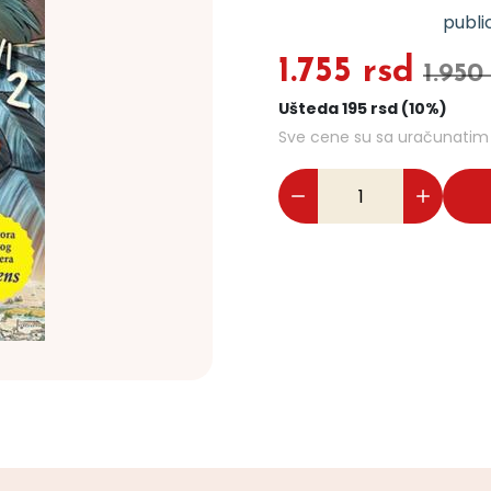
public
1.755 rsd
1.950
Ušteda 195 rsd (10%)
Sve cene su sa uračunati