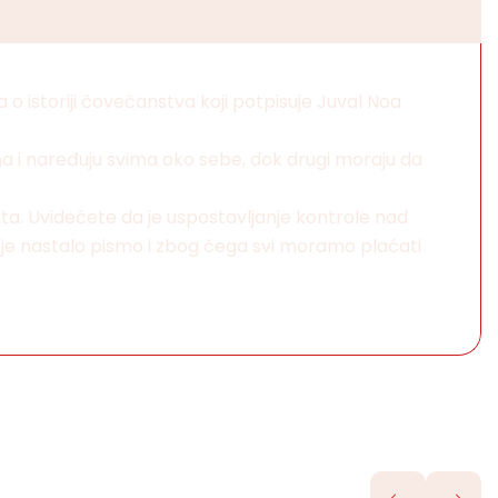
 o istoriji čovečanstva koji potpisuje Juval Noa
latama i naređuju svima oko sebe, dok drugi moraju da
ata. Uvidećete da je uspostavljanje kontrole nad
o je nastalo pismo i zbog čega svi moramo plaćati