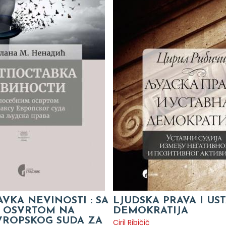
VKA NEVINOSTI : SA
LJUDSKA PRAVA I US
 OSVRTOM NA
DEMOKRATIJA
VROPSKOG SUDA ZA
Ciril Ribičič