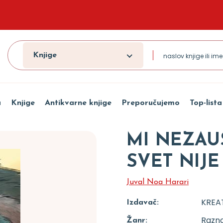
Knjige
a
Knjige
Antikvarne knjige
Preporučujemo
Top-lista
MI NEZAUS
SVET NIJ
Juval Noa Harari
KREA
Izdavač:
Razn
Žanr: