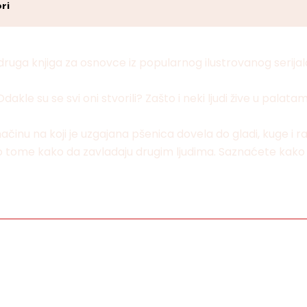
ri
 druga knjiga za osnovce iz popularnog ilustrovanog serijala
a. Odakle su se svi oni stvorili? Zašto i neki ljudi žive u pa
inu na koji je uzgajana pšenica dovela do gladi, kuge i r
je o tome kako da zavladaju drugim ljudima. Saznaćete kak