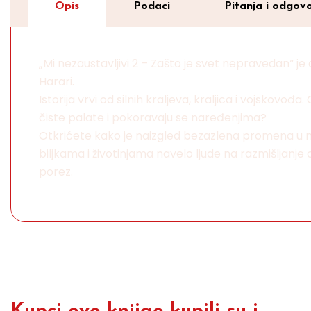
Opis
Podaci
Pitanja i odgovo
„Mi nezaustavljivi 2 – Zašto je svet nepravedan“ je
Harari.
Istorija vrvi od silnih kraljeva, kraljica i vojskovođ
čiste palate i pokoravaju se naređenjima?
Otkrićete kako je naizgled bezazlena promena u nač
biljkama i životinjama navelo ljude na razmišljan
porez.