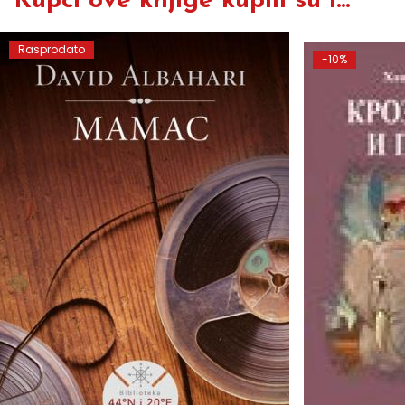
Kupci ove knjige kupili su i...
Rasprodato
-10%