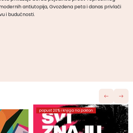
odernih antiutopija, Gvozdena peta i danas privlači
tvu i budućnosti.
popust 20% i knjiga na poklon