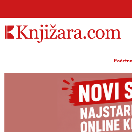
Početn