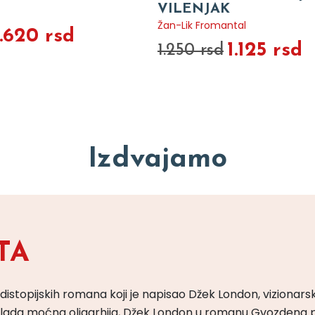
VILENJAK
Žan-Lik Fromantal
1.620 rsd
1.125 rsd
1.250 rsd
Izdvajamo
TA
 distopijskih romana koji je napisao Džek London, vizionars
m vlada moćna oligarhija, Džek London u romanu Gvozdena 