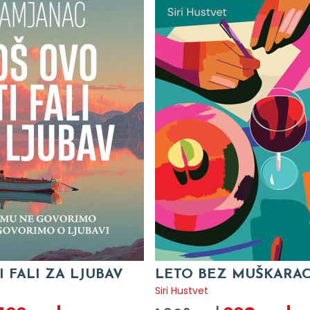
I FALI ZA LJUBAV
LETO BEZ MUŠKARA
c
Siri Hustvet