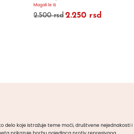
Magali le Iš
2.250 rsd
2.500 rsd
ko delo koje istražuje teme moći, društvene nejednakosti i
peta prikazuje borbu pojedinca protiv represivnog