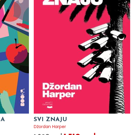
CA
SVI ZNAJU
Džordan Harper