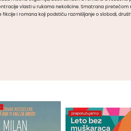
ntracije vlasti u rukama nekolicine. Smatrana pretečom m
čke fikcije i romana koji podstiču razmišljanje o slobodi, druš
o
preporučujemo