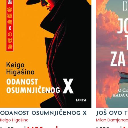
ODANOST OSUMNJIČENOG X
JOŠ OVO T
Keigo Higašino
Milan Damjana