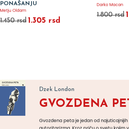
PONAŠANJU
Darko Macan
Metju Oldam
1.800 rsd
1.305 rsd
1.450 rsd
Dzek London
GVOZDENA PE
Gvozdena peta je jedan od najuticajnijih
autoritarizma. Kroz priču o svetu koji