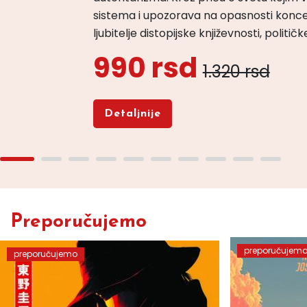
sistema i upozorava na opasnosti konce
ljubitelje distopijske književnosti, politi
990 rsd
1.320 rsd
Detaljnije
Preporučujemo
preporučujem
preporučujemo