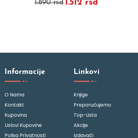
1.512 rsd
1.890 rsd
Informacije
Linkovi
O Nama
Knjige
Kontakt
Preporučujemo
Kupovina
Top-Lista
Uslovi Kupovine
Akcije
Polisa Privatnosti
Izdavači