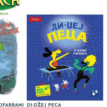
novo
 OFARBANI
DI-DŽEJ PECA