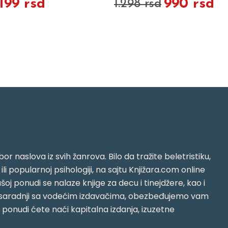
.199 rsd
990 rsd
1.298 rsd
or naslova iz svih žanrova. Bilo da tražite beletristiku,
i ili popularnoj psihologiji, na sajtu Knjižara.com online
oj ponudi se nalaze knjige za decu i tinejdžere, kao i
jujući saradnji sa vodećim izdavačima, obezbeđujemo vam
j ponudi ćete naći kapitalna izdanja, izuzetne