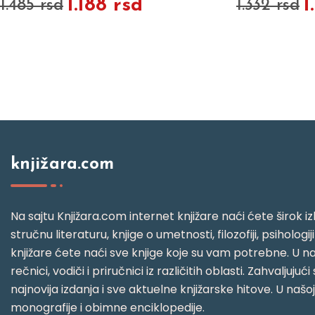
1.188 rsd
1
1.485 rsd
1.332 rsd
knjižara.com
Na sajtu Knjižara.com internet knjižare naći ćete širok izb
stručnu literaturu, knjige o umetnosti, filozofiji, psihologij
knjižare ćete naći sve knjige koje su vam potrebne. U naš
rečnici, vodiči i priručnici iz različitih oblasti. Zahval
najnovija izdanja i sve aktuelne knjižarske hitove. U našo
monografije i obimne enciklopedije.