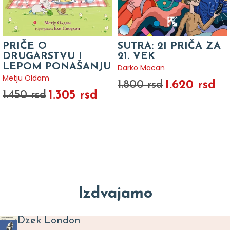
PRIČE O
SUTRA: 21 PRIČA ZA
DRUGARSTVU I
21. VEK
LEPOM PONAŠANJU
Darko Macan
Metju Oldam
1.620 rsd
1.800 rsd
1.305 rsd
1.450 rsd
Izdvajamo
Dzek London