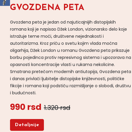
GVOZDENA PETA
Gvozdena peta je jedan od najuticajnijih distopijskih
romana koji je napisao Džek London, vizionarsko delo koje
istražuje teme moći, društvene nejednakosti i
autoritarizma. Kroz priču o svetu kojim vlada moćna
oligarhija, Džek London u romanu Gvozdena peta prikazuje
borbu pojedinca protiv represivnog sistema i upozorava na
opasnosti koncentracije vlasti u rukama nekolicine.
Smatrana pretečom modernih antiutopija, Gvozdena peta
i danas privlači ljubitelje distopijske književnosti, političke
fikcije i romana koji podstiču razmišljanje o slobodi, društvu
i budućnosti.
990 rsd
1.320 rsd
Detaljnije