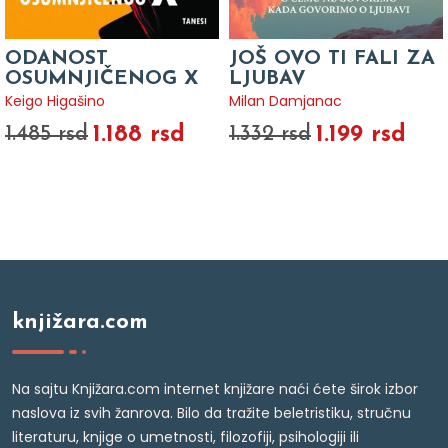
ODANOST
JOŠ OVO TI FALI ZA
OSUMNJIČENOG X
LJUBAV
Keigo Higašino
Milan Damjanac
1.188 rsd
1.199 rsd
1.485 rsd
1.332 rsd
knjižara.com
Na sajtu Knjižara.com internet knjižare naći ćete širok izbor
naslova iz svih žanrova. Bilo da tražite beletristiku, stručnu
literaturu, knjige o umetnosti, filozofiji, psihologiji ili