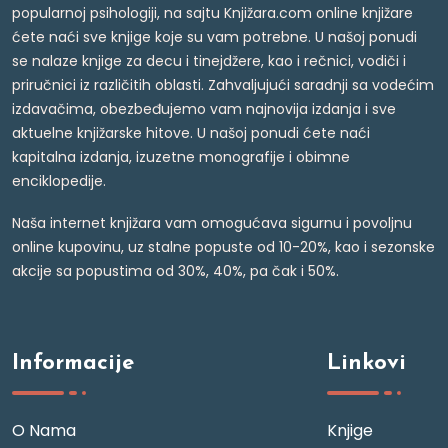
popularnoj psihologiji, na sajtu Knjižara.com online knjižare
ćete naći sve knjige koje su vam potrebne. U našoj ponudi
se nalaze knjige za decu i tinejdžere, kao i rečnici, vodiči i
priručnici iz različitih oblasti. Zahvaljujući saradnji sa vodećim
izdavačima, obezbeđujemo vam najnovija izdanja i sve
aktuelne knjižarske hitove. U našoj ponudi ćete naći
kapitalna izdanja, izuzetne monografije i obimne
enciklopedije.
Naša internet knjižara vam omogućava sigurnu i povoljnu
online kupovinu, uz stalne popuste od 10-20%, kao i sezonske
akcije sa popustima od 30%, 40%, pa čak i 50%.
Informacije
Linkovi
O Nama
Knjige