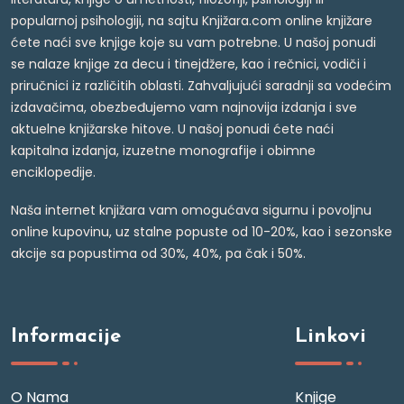
popularnoj psihologiji, na sajtu Knjižara.com online knjižare
ćete naći sve knjige koje su vam potrebne. U našoj ponudi
se nalaze knjige za decu i tinejdžere, kao i rečnici, vodiči i
priručnici iz različitih oblasti. Zahvaljujući saradnji sa vodećim
izdavačima, obezbeđujemo vam najnovija izdanja i sve
aktuelne knjižarske hitove. U našoj ponudi ćete naći
kapitalna izdanja, izuzetne monografije i obimne
enciklopedije.
Naša internet knjižara vam omogućava sigurnu i povoljnu
online kupovinu, uz stalne popuste od 10-20%, kao i sezonske
akcije sa popustima od 30%, 40%, pa čak i 50%.
Informacije
Linkovi
O Nama
Knjige