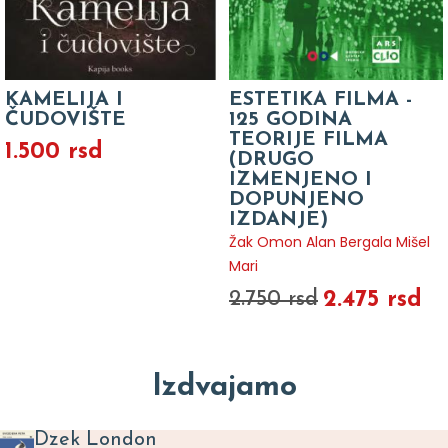
KAMELIJA I
ESTETIKA FILMA -
ČUDOVIŠTE
125 GODINA
TEORIJE FILMA
1.500 rsd
(DRUGO
IZMENJENO I
DOPUNJENO
IZDANJE)
Žak Omon Alan Bergala Mišel
Mari
2.475 rsd
2.750 rsd
Izdvajamo
Dzek London