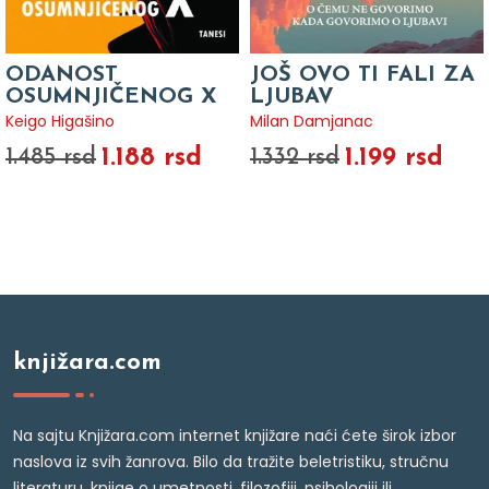
ODANOST
JOŠ OVO TI FALI ZA
OSUMNJIČENOG X
LJUBAV
Keigo Higašino
Milan Damjanac
1.188 rsd
1.199 rsd
1.485 rsd
1.332 rsd
knjižara.com
Na sajtu Knjižara.com internet knjižare naći ćete širok izbor
naslova iz svih žanrova. Bilo da tražite beletristiku, stručnu
literaturu, knjige o umetnosti, filozofiji, psihologiji ili