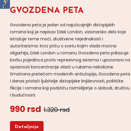
GVOZDENA PETA
Gvozdena peta je jedan od najuticajnijih distopijskih
romana koji je napisao Džek London, vizionarsko delo koje
istražuje teme moći, društvene nejednakosti i
autoritarizma. Kroz priču o svetu kojim vlada moćna
oligarhija, Džek London u romanu Gvozdena peta prikazuje
borbu pojedinca protiv represivnog sistema i upozorava na
opasnosti koncentracije vlasti u rukama nekolicine.
Smatrana pretečom modernih antiutopija, Gvozdena peta
i danas privlači ljubitelje distopijske književnosti, političke
fikcije i romana koji podstiču razmišljanje o slobodi, društvu
i budućnosti.
990 rsd
1.320 rsd
Detaljnije