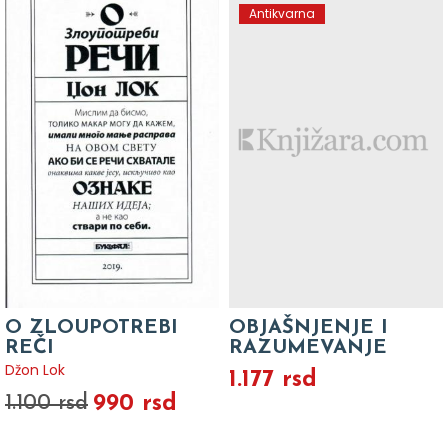
Antikvarna
O ZLOUPOTREBI
OBJAŠNJENJE I
REČI
RAZUMEVANJE
Džon Lok
1.177 rsd
990 rsd
1.100 rsd