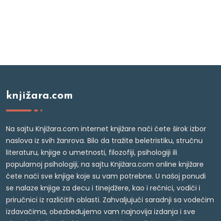
knjižara.com
Na sajtu Knjižara.com internet knjižare naći ćete širok izbor
naslova iz svih žanrova. Bilo da tražite beletristiku, stručnu
literaturu, knjige o umetnosti, filozofiji, psihologiji ili
popularnoj psihologiji, na sajtu Knjižara.com online knjižare
ćete naći sve knjige koje su vam potrebne. U našoj ponudi
se nalaze knjige za decu i tinejdžere, kao i rečnici, vodiči i
priručnici iz različitih oblasti. Zahvaljujući saradnji sa vodećim
izdavačima, obezbeđujemo vam najnovija izdanja i sve