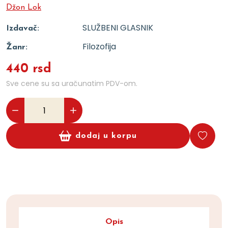
Džon Lok
SLUŽBENI GLASNIK
Izdavač:
Filozofija
Žanr:
440 rsd
Sve cene su sa uračunatim PDV-om.
dodaj u korpu
Opis