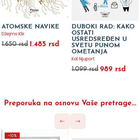
ATOMSKE NAVIKE
DUBOKI RAD: KAKO
OSTATI
Džejms Klir
USREDSREĐEN U
1.485 rsd
1.650 rsd
SVETU PUNOM
OMETANJA
Kal Njuport
989 rsd
1.099 rsd
Preporuka na osnovu Vaše pretrage...
-10%