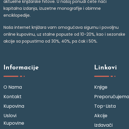
aktuelne knjižarske hitove. U našoj ponudi ćete naći
kapitalna izdanja, izuzetne monografije i obimne
enciklopedije.
Naša internet knjižara vam omogućava sigurnu i povoljnu
online kupovinu, uz stalne popuste od 10-20%, kao i sezonske
akcije sa popustima od 30%, 40%, pa čak i 50%.
Informacije
Linkovi
O Nama
Knjige
Kontakt
Preporučujem
Kupovina
Top-Lista
Uslovi
Akcije
Kupovine
Izdavači