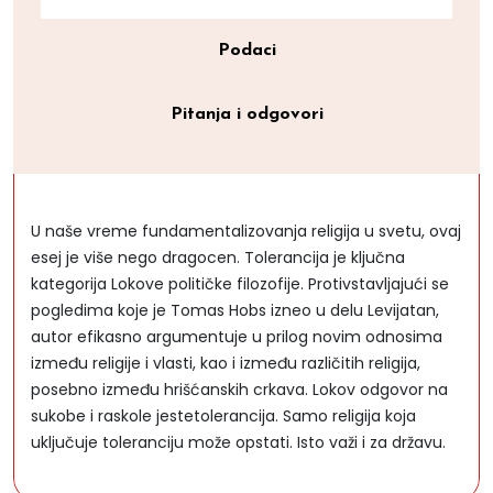
Podaci
Pitanja i odgovori
U naše vreme fundamentalizovanja religija u svetu, ovaj
esej je više nego dragocen. Tolerancija je ključna
kategorija Lokove političke filozofije. Protivstavljajući se
pogledima koje je Tomas Hobs izneo u delu Levijatan,
autor efikasno argumentuje u prilog novim odnosima
između religije i vlasti, kao i između različitih religija,
posebno između hrišćanskih crkava. Lokov odgovor na
sukobe i raskole jestetolerancija. Samo religija koja
uključuje toleranciju može opstati. Isto važi i za državu.