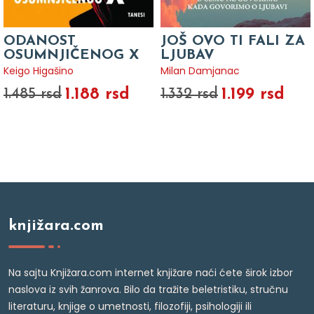
ODANOST
JOŠ OVO TI FALI ZA
OSUMNJIČENOG X
LJUBAV
Keigo Higašino
Milan Damjanac
1.188 rsd
1.199 rsd
1.485 rsd
1.332 rsd
knjižara.com
Na sajtu Knjižara.com internet knjižare naći ćete širok izbor
naslova iz svih žanrova. Bilo da tražite beletristiku, stručnu
literaturu, knjige o umetnosti, filozofiji, psihologiji ili