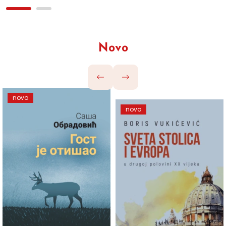
Novo
novo
novo