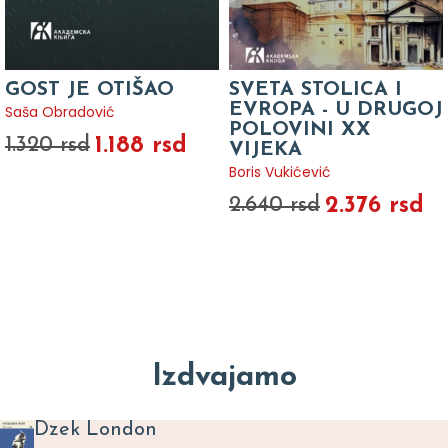
GOST JE OTIŠAO
SVETA STOLICA I
EVROPA - U DRUGOJ
Saša Obradović
POLOVINI XX
1.188 rsd
1.320 rsd
VIJEKA
Boris Vukićević
2.376 rsd
2.640 rsd
Izdvajamo
Dzek London