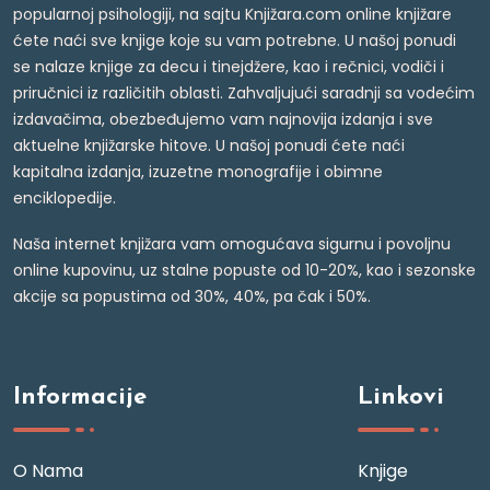
popularnoj psihologiji, na sajtu Knjižara.com online knjižare
ćete naći sve knjige koje su vam potrebne. U našoj ponudi
se nalaze knjige za decu i tinejdžere, kao i rečnici, vodiči i
priručnici iz različitih oblasti. Zahvaljujući saradnji sa vodećim
izdavačima, obezbeđujemo vam najnovija izdanja i sve
aktuelne knjižarske hitove. U našoj ponudi ćete naći
kapitalna izdanja, izuzetne monografije i obimne
enciklopedije.
Naša internet knjižara vam omogućava sigurnu i povoljnu
online kupovinu, uz stalne popuste od 10-20%, kao i sezonske
akcije sa popustima od 30%, 40%, pa čak i 50%.
Informacije
Linkovi
O Nama
Knjige