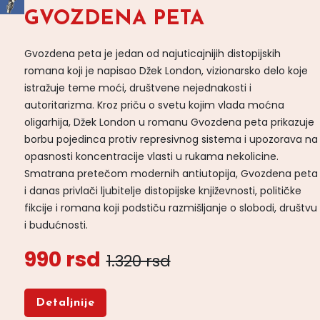
GVOZDENA PETA
Gvozdena peta je jedan od najuticajnijih distopijskih
romana koji je napisao Džek London, vizionarsko delo koje
istražuje teme moći, društvene nejednakosti i
autoritarizma. Kroz priču o svetu kojim vlada moćna
oligarhija, Džek London u romanu Gvozdena peta prikazuje
borbu pojedinca protiv represivnog sistema i upozorava na
opasnosti koncentracije vlasti u rukama nekolicine.
Smatrana pretečom modernih antiutopija, Gvozdena peta
i danas privlači ljubitelje distopijske književnosti, političke
fikcije i romana koji podstiču razmišljanje o slobodi, društvu
i budućnosti.
990 rsd
1.320 rsd
Detaljnije