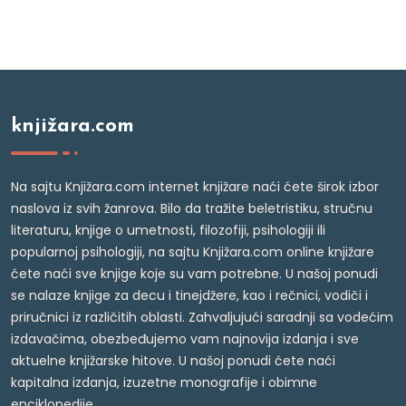
knjižara.com
Na sajtu Knjižara.com internet knjižare naći ćete širok izbor
naslova iz svih žanrova. Bilo da tražite beletristiku, stručnu
literaturu, knjige o umetnosti, filozofiji, psihologiji ili
popularnoj psihologiji, na sajtu Knjižara.com online knjižare
ćete naći sve knjige koje su vam potrebne. U našoj ponudi
se nalaze knjige za decu i tinejdžere, kao i rečnici, vodiči i
priručnici iz različitih oblasti. Zahvaljujući saradnji sa vodećim
izdavačima, obezbeđujemo vam najnovija izdanja i sve
aktuelne knjižarske hitove. U našoj ponudi ćete naći
kapitalna izdanja, izuzetne monografije i obimne
enciklopedije.