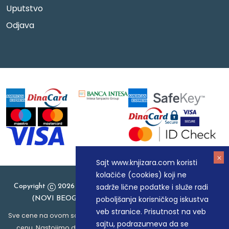
Uputstvo
Odjava
Sajt www.knjizara.com koristi
kolačiće (cookies) koji ne
sadrže lične podatke i služe radi
Copyright
2026 Knjizara.com - MAKART DOO BEOGRAD
poboljšanja korisničkog iskustva
(NOVI BEOGRAD), PIB: 105184104, MB: 20337524
veb stranice. Prisutnost na veb
Sve cene na ovom sajtu iskazane su u dinarima. PDV je uračunat u
sajtu, podrazumeva da se
cenu. Nastojimo da budemo što precizniji u opisu proizvoda,