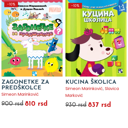
-10%
-10%
ZAGONETKE ZA
KUCINA ŠKOLICA
PREDŠKOLCE
Simeon Marinković
,
Slavica
Simeon Marinković
Marković
810 rsd
900 rsd
837 rsd
930 rsd