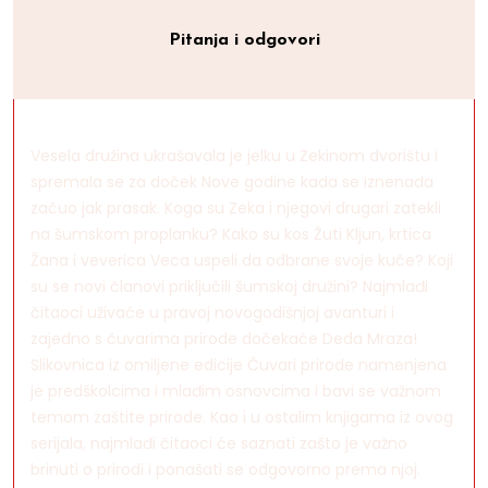
Pitanja i odgovori
Vesela družina ukrašavala je jelku u Zekinom dvorištu i
spremala se za doček Nove godine kada se iznenada
začuo jak prasak. Koga su Zeka i njegovi drugari zatekli
na šumskom proplanku? Kako su kos Žuti Kljun, krtica
Žana i veverica Veca uspeli da odbrane svoje kuće? Koji
su se novi članovi priključili šumskoj družini? Najmlađi
čitaoci uživaće u pravoj novogodišnjoj avanturi i
zajedno s čuvarima prirode dočekaće Deda Mraza!
Slikovnica iz omiljene edicije Čuvari prirode namenjena
je predškolcima i mlađim osnovcima i bavi se važnom
temom zaštite prirode. Kao i u ostalim knjigama iz ovog
serijala, najmlađi čitaoci će saznati zašto je važno
brinuti o prirodi i ponašati se odgovorno prema njoj.