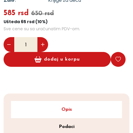
Knjige za decu
Žanr:
585 rsd
650 rsd
Ušteda 65 rsd (10%)
Sve cene su sa uračunatim PDV-om.
dodaj u korpu
Opis
Podaci