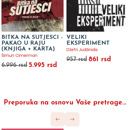
BITKA NA SUTJESCI -
VELIKI
PAKAO U RAJU
EKSPERIMENT
(KNJIGA + KARTA)
Džefri Judžinidis
Šimun Cimerman
861 rsd
957 rsd
5.995 rsd
6.996 rsd
Preporuka na osnovu Vaše pretrage...