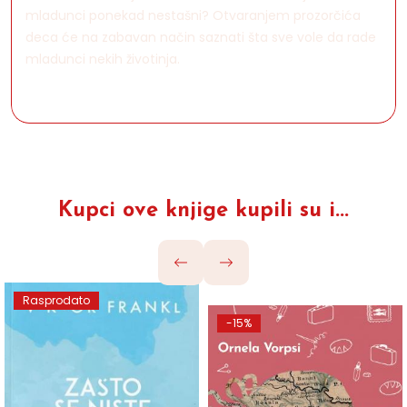
mladunci ponekad nestašni? Otvaranjem prozorčića
deca će na zabavan način saznati šta sve vole da rade
mladunci nekih životinja.
Kupci ove knjige kupili su i...
Rasprodato
-15%