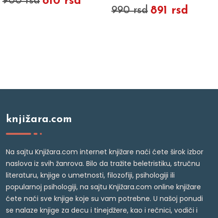
810 rsd
900 rsd
891 rsd
990 rsd
knjižara.com
Na sajtu Knjižara.com internet knjižare naći ćete širok izbor
naslova iz svih žanrova. Bilo da tražite beletristiku, stručnu
literaturu, knjige o umetnosti, filozofiji, psihologiji ili
popularnoj psihologiji, na sajtu Knjižara.com online knjižare
ćete naći sve knjige koje su vam potrebne. U našoj ponudi
se nalaze knjige za decu i tinejdžere, kao i rečnici, vodiči i