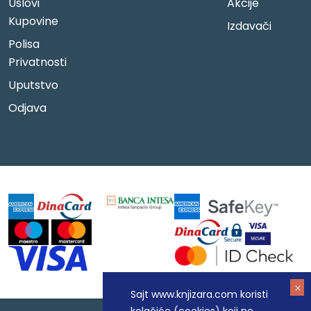
Uslovi
Akcije
Kupovine
Izdavači
Polisa
Privatnosti
Uputstvo
Odjava
Sajt www.knjizara.com koristi