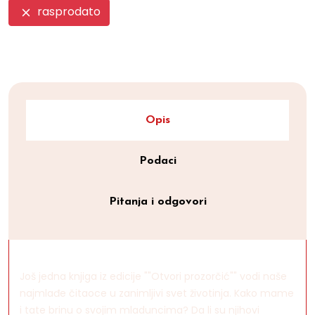
rasprodato
Opis
Podaci
Pitanja i odgovori
Još jedna knjiga iz edicije ""Otvori prozorčić"" vodi naše
najmlađe čitaoce u zanimljivi svet životinja. Kako mame
i tate brinu o svojim mladuncima? Da li su njihovi