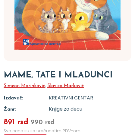
MAME, TATE I MLADUNCI
Simeon Marinković
,
Slavica Marković
KREATIVNI CENTAR
Izdavač:
Knjige za decu
Žanr:
891 rsd
990 rsd
Sve cene su sa uračunatim PDV-om.