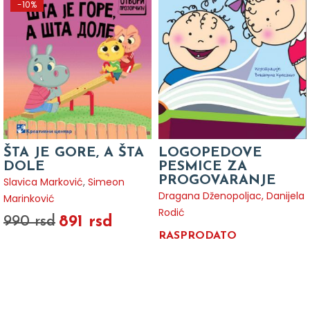
-10%
ŠTA JE GORE, A ŠTA
LOGOPEDOVE
DOLE
PESMICE ZA
PROGOVARANJE
Slavica Marković
,
Simeon
Dragana Dženopoljac, Danijela
Marinković
Rodić
891 rsd
990 rsd
RASPRODATO