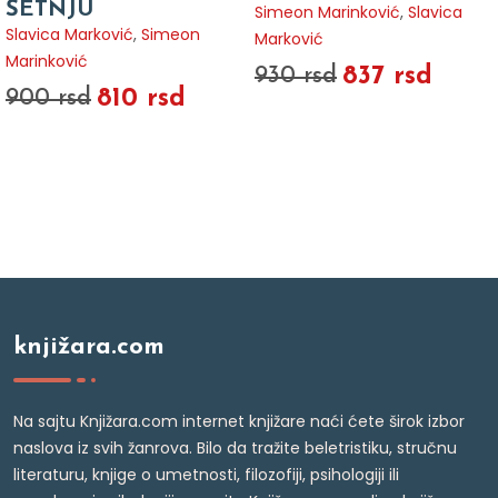
ŠETNJU
Simeon Marinković
,
Slavica
Slavica Marković
,
Simeon
Marković
Marinković
837 rsd
930 rsd
810 rsd
900 rsd
knjižara.com
Na sajtu Knjižara.com internet knjižare naći ćete širok izbor
naslova iz svih žanrova. Bilo da tražite beletristiku, stručnu
literaturu, knjige o umetnosti, filozofiji, psihologiji ili