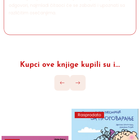
odgovori, najmlađi čitaoci će se zabaviti i upoznati sa
različitim osećanjima.
Kupci ove knjige kupili su i...
Rasprodato