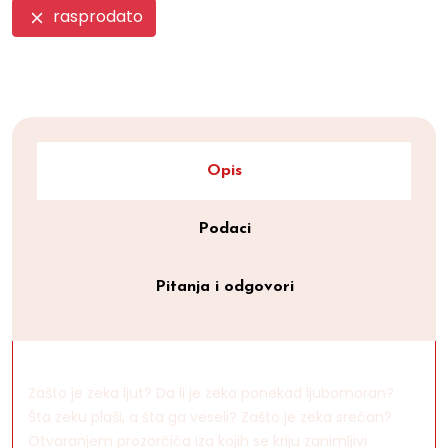
rasprodato
Opis
Podaci
Pitanja i odgovori
Zašto je zeka ljut? Da li je zeka ponekad ljubomoran?
Šta zeku plaši, a šta ga veseli? Zašto je zeka srećan?
Otvaranjem prozorčića iza kojih se kriju zanimljivi