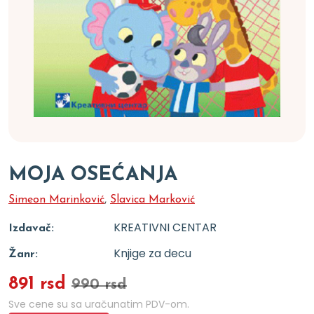
MOJA OSEĆANJA
Simeon Marinković
,
Slavica Marković
KREATIVNI CENTAR
Izdavač:
Knjige za decu
Žanr:
891 rsd
990 rsd
Sve cene su sa uračunatim PDV-om.