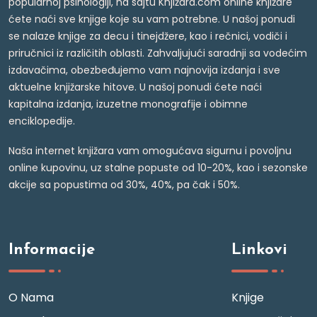
popularnoj psihologiji, na sajtu Knjižara.com online knjižare
ćete naći sve knjige koje su vam potrebne. U našoj ponudi
se nalaze knjige za decu i tinejdžere, kao i rečnici, vodiči i
priručnici iz različitih oblasti. Zahvaljujući saradnji sa vodećim
izdavačima, obezbeđujemo vam najnovija izdanja i sve
aktuelne knjižarske hitove. U našoj ponudi ćete naći
kapitalna izdanja, izuzetne monografije i obimne
enciklopedije.
Naša internet knjižara vam omogućava sigurnu i povoljnu
online kupovinu, uz stalne popuste od 10-20%, kao i sezonske
akcije sa popustima od 30%, 40%, pa čak i 50%.
Informacije
Linkovi
O Nama
Knjige