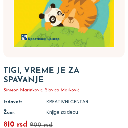
TIGI, VREME JE ZA
SPAVANJE
Simeon Marinković
,
Slavica Marković
KREATIVNI CENTAR
Izdavač:
Knjige za decu
Žanr:
810 rsd
900 rsd