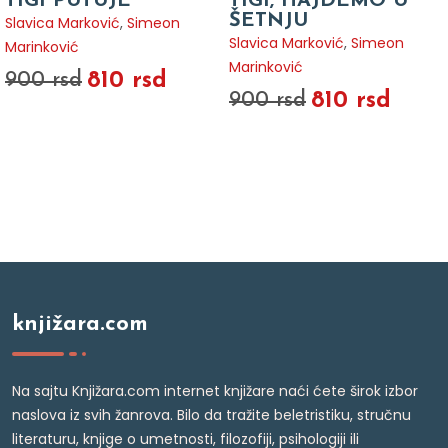
TIGI PUTUJE
TIGI, HAJDEMO U
ŠETNJU
Slavica Marković
,
Simeon
Slavica Marković
,
Simeon
Marinković
Marinković
810 rsd
900 rsd
810 rsd
900 rsd
knjižara.com
Na sajtu Knjižara.com internet knjižare naći ćete širok izbor
naslova iz svih žanrova. Bilo da tražite beletristiku, stručnu
literaturu, knjige o umetnosti, filozofiji, psihologiji ili