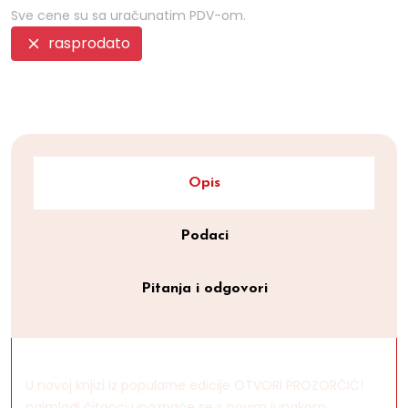
Sve cene su sa uračunatim PDV-om.
rasprodato
Opis
Podaci
Pitanja i odgovori
U novoj knjizi iz popularne edicije OTVORI PROZORČIĆ!
najmlađi čitaoci upoznaće se s novim junakom