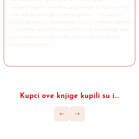
Tigrićem Tigijem. Vreme je za spavanje, a Tigi ne želi da
zaspi dok ne pronađe omiljenu igračku – medvedića.
Knjiga krije mnoga iznenađenja koja će mališani zajedno
s roditeljima otkrivati iza prozorčića koji se otvaraju. Naš
novi junak pomoći će malim čitaocima da kroz igru
steknu dobre navike.
Kupci ove knjige kupili su i...