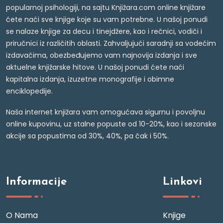
popularnoj psihologiji, na sajtu Knjižara.com online knjižare
ćete naći sve knjige koje su vam potrebne. U našoj ponudi
se nalaze knjige za decu i tinejdžere, kao i rečnici, vodiči i
priručnici iz različitih oblasti. Zahvaljujući saradnji sa vodećim
izdavačima, obezbeđujemo vam najnovija izdanja i sve
aktuelne knjižarske hitove. U našoj ponudi ćete naći
kapitalna izdanja, izuzetne monografije i obimne
enciklopedije.
Naša internet knjižara vam omogućava sigurnu i povoljnu
online kupovinu, uz stalne popuste od 10-20%, kao i sezonske
akcije sa popustima od 30%, 40%, pa čak i 50%.
Informacije
Linkovi
O Nama
Knjige