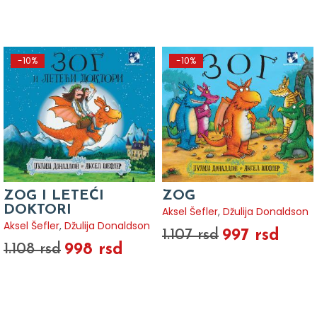
-10%
-10%
ZOG I LETEĆI
ZOG
DOKTORI
Aksel Šefler
,
Džulija Donaldson
Aksel Šefler
,
Džulija Donaldson
997 rsd
1.107 rsd
998 rsd
1.108 rsd