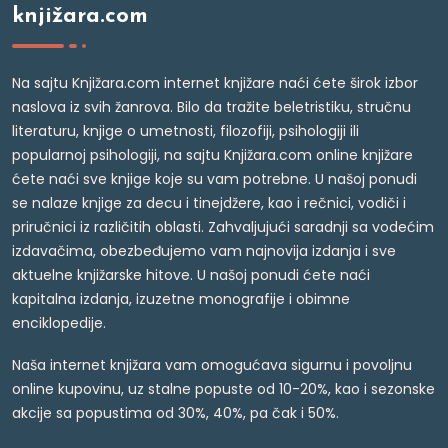
knjižara.com
Na sajtu Knjižara.com internet knjižare naći ćete širok izbor
naslova iz svih žanrova. Bilo da tražite beletristiku, stručnu
literaturu, knjige o umetnosti, filozofiji, psihologiji ili
popularnoj psihologiji, na sajtu Knjižara.com online knjižare
ćete naći sve knjige koje su vam potrebne. U našoj ponudi
se nalaze knjige za decu i tinejdžere, kao i rečnici, vodiči i
priručnici iz različitih oblasti. Zahvaljujući saradnji sa vodećim
izdavačima, obezbeđujemo vam najnovija izdanja i sve
aktuelne knjižarske hitove. U našoj ponudi ćete naći
kapitalna izdanja, izuzetne monografije i obimne
enciklopedije.
Naša internet knjižara vam omogućava sigurnu i povoljnu
online kupovinu, uz stalne popuste od 10-20%, kao i sezonske
akcije sa popustima od 30%, 40%, pa čak i 50%.