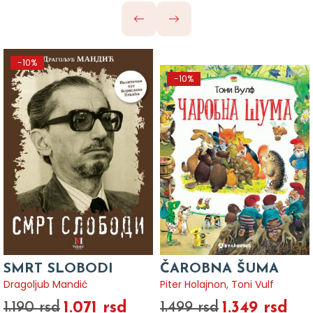
-10%
-10%
SMRT SLOBODI
ČAROBNA ŠUMA
Dragoljub Mandić
Piter Holajnon
,
Toni Vulf
1.071 rsd
1.349 rsd
1.190 rsd
1.499 rsd