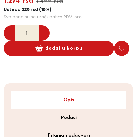
1.274 rsd
1.499 rsd
Ušteda 225 rsd (15%)
Sve cene su sa uračunatim PDV-om.
dodaj u korpu
Opis
Podaci
Pitanja i odgovori