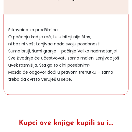
Slikovnica za predškolce.
O pečenju kad je reč, tu u hitnji nije štos,
ni bez ni vešt Lenjivac nađe svoju posebnost!
Šuma bruji, šumi granje – počinje Veliko nadmetanje!
Sve životinje će učestvovati, samo maleni Lenjivac još
uvek razmišlja. Šta ga to čini posebnim?
Možda će odgovor doći u pravom trenutku – samo
treba da čvrsto veruješ u sebe.
Kupci ove knjige kupili su i...