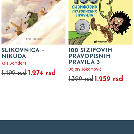
SLIKOVNICA –
100 SIZIFOVIH
NIKUDA
PRAVOPISNIH
PRAVILA 3
Kris Sonders
Bojan Jokanović
1.274 rsd
1.499 rsd
1.259 rsd
1.399 rsd