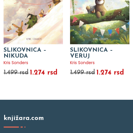
SLIKOVNICA –
SLIKOVNICA –
NIKUDA
VERUJ
Kris Sonders
Kris Sonders
1.274 rsd
1.274 rsd
1.499 rsd
1.499 rsd
knjižara.com