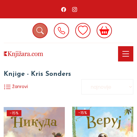
Knjige - Kris Sonders
Žanrovi
-15%
-15%