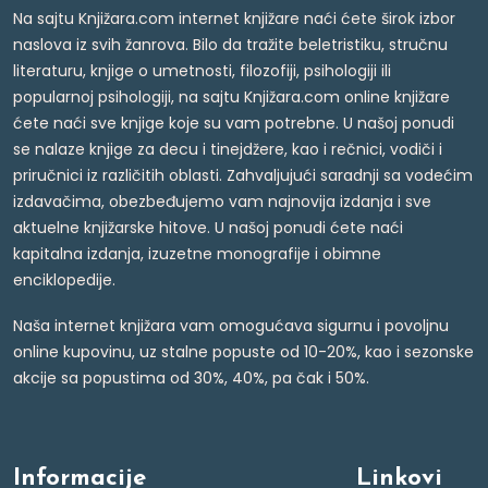
Na sajtu Knjižara.com internet knjižare naći ćete širok izbor
naslova iz svih žanrova. Bilo da tražite beletristiku, stručnu
literaturu, knjige o umetnosti, filozofiji, psihologiji ili
popularnoj psihologiji, na sajtu Knjižara.com online knjižare
ćete naći sve knjige koje su vam potrebne. U našoj ponudi
se nalaze knjige za decu i tinejdžere, kao i rečnici, vodiči i
priručnici iz različitih oblasti. Zahvaljujući saradnji sa vodećim
izdavačima, obezbeđujemo vam najnovija izdanja i sve
aktuelne knjižarske hitove. U našoj ponudi ćete naći
kapitalna izdanja, izuzetne monografije i obimne
enciklopedije.
Naša internet knjižara vam omogućava sigurnu i povoljnu
online kupovinu, uz stalne popuste od 10-20%, kao i sezonske
akcije sa popustima od 30%, 40%, pa čak i 50%.
Informacije
Linkovi