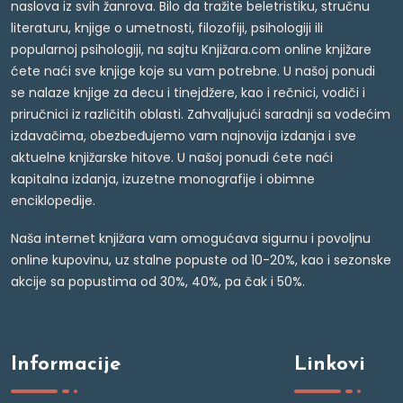
naslova iz svih žanrova. Bilo da tražite beletristiku, stručnu
literaturu, knjige o umetnosti, filozofiji, psihologiji ili
popularnoj psihologiji, na sajtu Knjižara.com online knjižare
ćete naći sve knjige koje su vam potrebne. U našoj ponudi
se nalaze knjige za decu i tinejdžere, kao i rečnici, vodiči i
priručnici iz različitih oblasti. Zahvaljujući saradnji sa vodećim
izdavačima, obezbeđujemo vam najnovija izdanja i sve
aktuelne knjižarske hitove. U našoj ponudi ćete naći
kapitalna izdanja, izuzetne monografije i obimne
enciklopedije.
Naša internet knjižara vam omogućava sigurnu i povoljnu
online kupovinu, uz stalne popuste od 10-20%, kao i sezonske
akcije sa popustima od 30%, 40%, pa čak i 50%.
Informacije
Linkovi