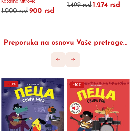
Katarina Mitrović
1.274 rsd
1.499 rsd
900 rsd
1.000 rsd
Preporuka na osnovu Vaše pretrage...
-10%
-10%