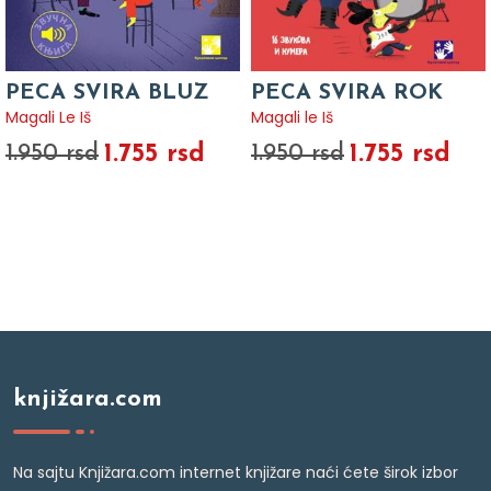
PECA SVIRA BLUZ
PECA SVIRA ROK
Magali Le Iš
Magali le Iš
1.755 rsd
1.755 rsd
1.950 rsd
1.950 rsd
knjižara.com
Na sajtu Knjižara.com internet knjižare naći ćete širok izbor