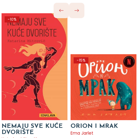
-10%
-15%
NEMAJU SVE KUĆE
ORION I MRAK
DVORIŠTE
Ema Jarlet