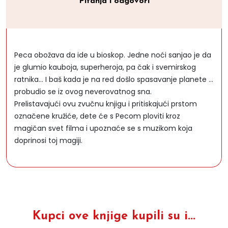
Pitanja i odgovori
Peca obožava da ide u bioskop. Jedne noći sanjao je da
je glumio kauboja, superheroja, pa čak i svemirskog
ratnika... I baš kada je na red došlo spasavanje planete ...
probudio se iz ovog neverovatnog sna.
Prelistavajući ovu zvučnu knjigu i pritiskajući prstom
označene kružiće, dete će s Pecom ploviti kroz
magičan svet filma i upoznaće se s muzikom koja
doprinosi toj magiji.
Kupci ove knjige kupili su i...