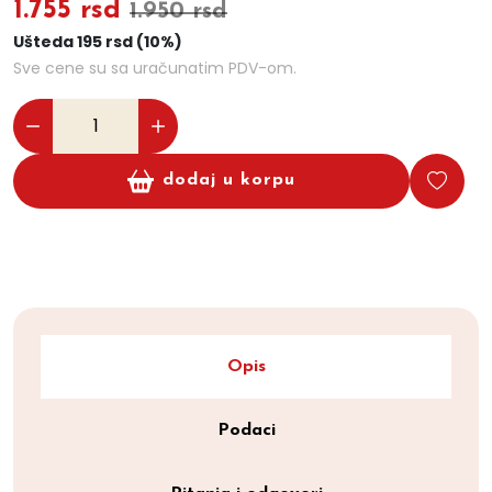
1.755 rsd
1.950 rsd
Ušteda 195 rsd (10%)
Sve cene su sa uračunatim PDV-om.
dodaj u korpu
Opis
Podaci