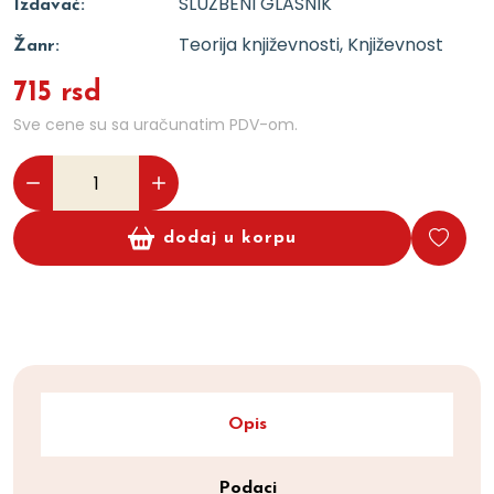
SLUŽBENI GLASNIK
Izdavač:
Teorija književnosti, Književnost
Žanr:
715 rsd
Sve cene su sa uračunatim PDV-om.
dodaj u korpu
Opis
Podaci