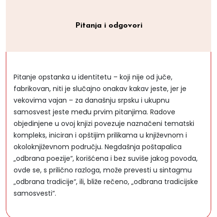
Pitanja i odgovori
Pitanje opstanka u identitetu – koji nije od juče,
fabrikovan, niti je slučajno onakav kakav jeste, jer je
vekovima vajan – za današnju srpsku i ukupnu
samosvest jeste među prvim pitanjima. Radove
objedinjene u ovoj knjizi povezuje naznačeni tematski
kompleks, iniciran i opštijim prilikama u književnom i
okoloknjiževnom području. Negdašnja poštapalica
„odbrana poezije“, korišćena i bez suviše jakog povoda,
ovde se, s prilično razloga, može prevesti u sintagmu
„odbrana tradicije“, ili, bliže rečeno, „odbrana tradicijske
samosvesti“.