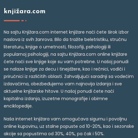
knjižara.com
Na sajtu Knjižara.com internet knjižare naći ćete širok izbor
naslova iz svih žanrova. Bilo da tražite beletristiku, stručnu
literaturu, knjige o umetnosti, filozofiji, psihologiji ili
popularnoj psihologiji, na sajtu Knjižara.com online knjižare
ćete naći sve knjige koje su vam potrebne. U našoj ponudi
se nalaze knjige za decu i tinejdžere, kao i rečnici, vodiči i
priručnici iz različitih oblasti. Zahvaljujući saradnji sa vodećim
izdavačima, obezbeđujemo vam najnovija izdanja i sve
aktuelne knjižarske hitove. U našoj ponudi ćete naći
kapitalna izdanja, izuzetne monografije i obimne
enciklopedije.
Naša internet knjižara vam omogućava sigurnu i povoljnu
online kupovinu, uz stalne popuste od 10-20%, kao i sezonske
akcije sa popustima od 30%, 40%, pa čak i 50%.