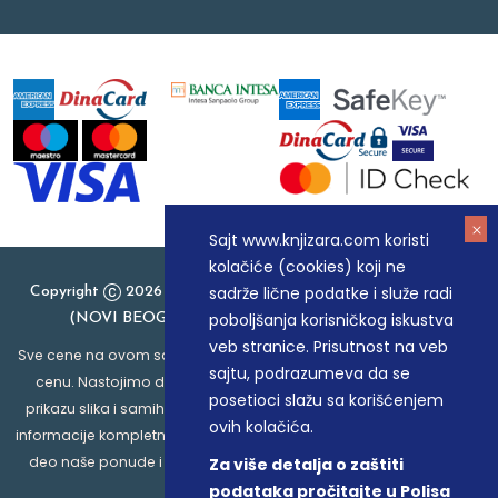
Sajt www.knjizara.com koristi
kolačiće (cookies) koji ne
sadrže lične podatke i služe radi
Copyright
2026 Knjizara.com - MAKART DOO BEOGRAD
poboljšanja korisničkog iskustva
(NOVI BEOGRAD), PIB: 105184104, MB: 20337524
veb stranice. Prisutnost na veb
Sve cene na ovom sajtu iskazane su u dinarima. PDV je uračunat u
sajtu, podrazumeva da se
cenu. Nastojimo da budemo što precizniji u opisu proizvoda,
posetioci slažu sa korišćenjem
prikazu slika i samih cena, ali ne možemo garantovati da su sve
ovih kolačića.
informacije kompletne i bez grešaka. Svi artikli prikazani na sajtu su
deo naše ponude i ne podrazumeva da su dostupni u svakom
Za više detalja o zaštiti
trenutku.
podataka pročitajte u Polisa