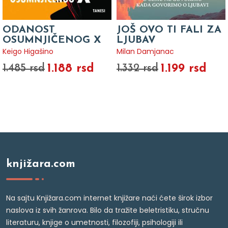
ODANOST
JOŠ OVO TI FALI ZA
OSUMNJIČENOG X
LJUBAV
Keigo Higašino
Milan Damjanac
1.188 rsd
1.199 rsd
1.485 rsd
1.332 rsd
knjižara.com
Na sajtu Knjižara.com internet knjižare naći ćete širok izbor
naslova iz svih žanrova. Bilo da tražite beletristiku, stručnu
literaturu, knjige o umetnosti, filozofiji, psihologiji ili