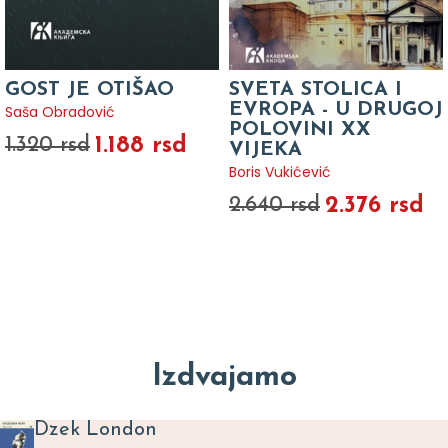
GOST JE OTIŠAO
SVETA STOLICA I
EVROPA - U DRUGOJ
Saša Obradović
POLOVINI XX
1.188 rsd
1.320 rsd
VIJEKA
Boris Vukićević
2.376 rsd
2.640 rsd
Izdvajamo
Dzek London