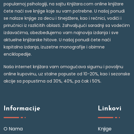
popularnoj psihologiji, na sajtu Knjižara.com online knjižare
ćete naći sve knjige koje su vam potrebne. U našoj ponudi
se nalaze knjige za decu i tinejdžere, kao i rečnici, vodiči i
priručnici iz različitih oblasti. Zahvaljujući saradnji sa vodećim
izdavačima, obezbeđujemo vam najnovija izdanja i sve
aktuelne knjižarske hitove. U našoj ponudi ćete naći
kapitalna izdanja, izuzetne monografije i obimne
enciklopedije.
Naša internet knjižara vam omogućava sigurnu i povoljnu
online kupovinu, uz stalne popuste od 10-20%, kao i sezonske
akcije sa popustima od 30%, 40%, pa čak i 50%.
Informacije
Linkovi
O Nama
Knjige