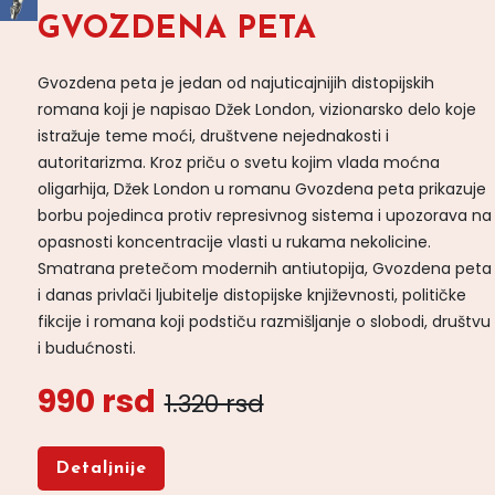
GVOZDENA PETA
Gvozdena peta je jedan od najuticajnijih distopijskih
romana koji je napisao Džek London, vizionarsko delo koje
istražuje teme moći, društvene nejednakosti i
autoritarizma. Kroz priču o svetu kojim vlada moćna
oligarhija, Džek London u romanu Gvozdena peta prikazuje
borbu pojedinca protiv represivnog sistema i upozorava na
opasnosti koncentracije vlasti u rukama nekolicine.
Smatrana pretečom modernih antiutopija, Gvozdena peta
i danas privlači ljubitelje distopijske književnosti, političke
fikcije i romana koji podstiču razmišljanje o slobodi, društvu
i budućnosti.
990 rsd
1.320 rsd
Detaljnije