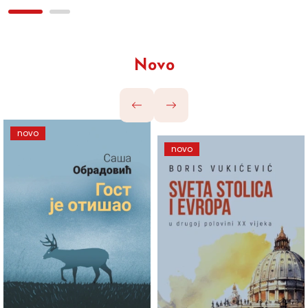
Novo
novo
novo