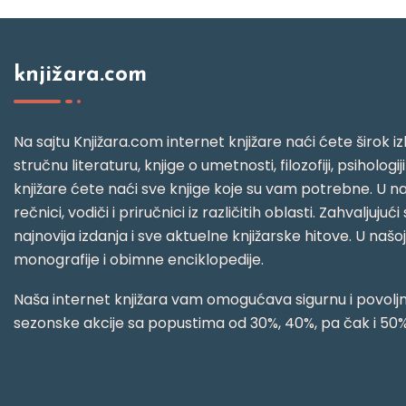
knjižara.com
Na sajtu Knjižara.com internet knjižare naći ćete širok izb
stručnu literaturu, knjige o umetnosti, filozofiji, psihologij
knjižare ćete naći sve knjige koje su vam potrebne. U naš
rečnici, vodiči i priručnici iz različitih oblasti. Zahval
najnovija izdanja i sve aktuelne knjižarske hitove. U našo
monografije i obimne enciklopedije.
Naša internet knjižara vam omogućava sigurnu i povoljnu
sezonske akcije sa popustima od 30%, 40%, pa čak i 50%