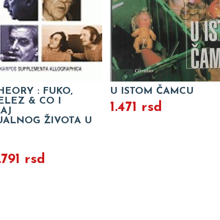
EORY : FUKO,
U ISTOM ČAMCU
ELEZ & CO I
1.471 rsd
AJ
UALNOG ŽIVOTA U
.791 rsd