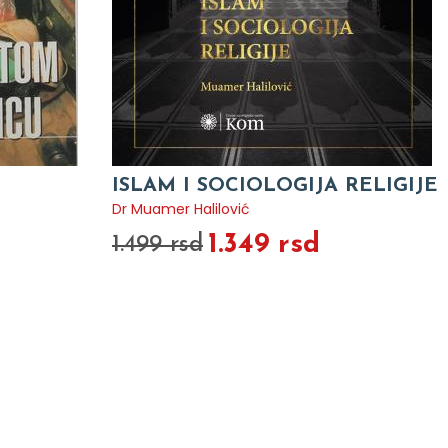
ISLAM I SOCIOLOGIJA RELIGIJE
Dr Muamer Halilović
1.349 rsd
1.499 rsd