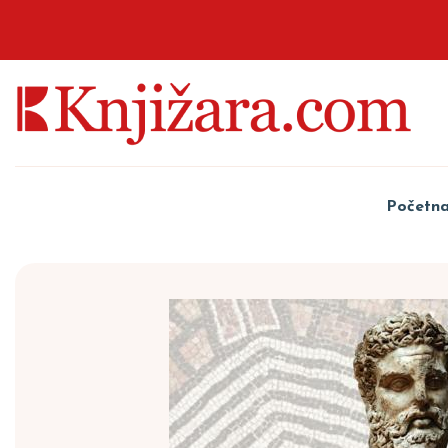
Početn