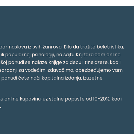
or naslova iz svih žanrova. Bilo da tražite beletristiku,
i ili popularnoj psihologiji, na sajtu Knjižara.com online
oj ponudi se nalaze knjige za decu i tinejdžere, kao i
jujući saradnji sa vodećim izdavačima, obezbeđujemo vam
j ponudi ćete naći kapitalna izdanja, izuzetne
 online kupovinu, uz stalne popuste od 10-20%, kao i
.