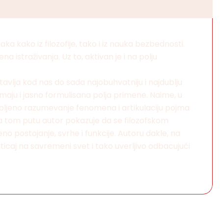
 kako iz filozofije, tako i iz nauka bezbednosti.
a istraživanja. Uz to, aktivan je i na polju
vlja kod nas do sada najobuhvatniju i najdublju
maju i jasno formulisana polja primene. Naime, u
odubljeno razumevanje fenomena i artikulaciju pojma
a tom putu autor pokazuje da se filozofskom
 postojanje, svrhe i funkcije. Autoru dakle, na
 uticaj na savremeni svet i tako uverljivo odbacujući