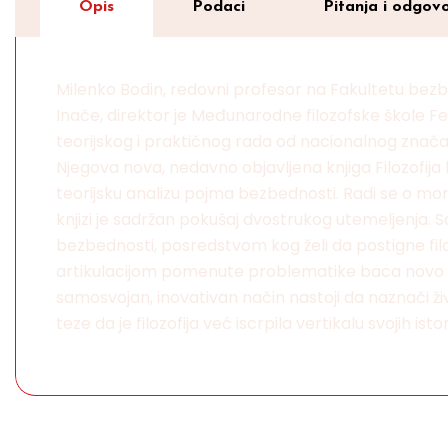
Opis
Podaci
Pitanja i odgovo
Milenko Bodin, redovni profesor na Fakultetu bezbe
Inače, direktor je Međunarodne filozofske škole Felix
teorijskog i praktičnog rada od nacionalnog znača
Njegova nova, nedavno objavljena knjiga Filozofij
teorijsku analizu pojma bezbednosti. Radi se o mon
knjizi je sadržan pokušaj dvostrukog utemeljenja. 
bezbednosti, posredstvom kog želi da postigne fil
artikulacijom pomenute problematike baca novo sve
samosvojan, inovativan način nastoji da naznači život
teze da je filozofija već iscrpila vertikalu svojih ist