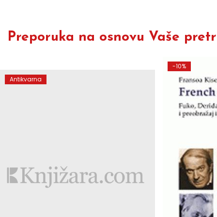
Preporuka na osnovu Vaše pretra
-10%
Antikvarna