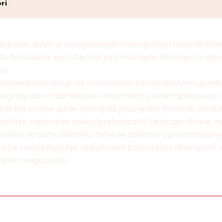
ri
dnosti, autor je mnogobrojnih monografija i naučnih članaka
 Romuliana, kao i Centra za primenjenu filozofiju i društven
ja.
a bezbednosti nasuprot ontološkom konstruktivizmu predsta
ografiji sa fundamentalno filozofskim pretenzijama, koje i
Sa jedne strane autor nastoji da pruži jedno filozofski pr
ozofsko zasnivanje nauka bezbednosti. Sa druge strane, n
tlo na samu filozofiju, čime se dodatno opravdavaju njeno
ni značaj filozofije, ističući njen potencijalni afirmativni
orijskih mogućnosti.