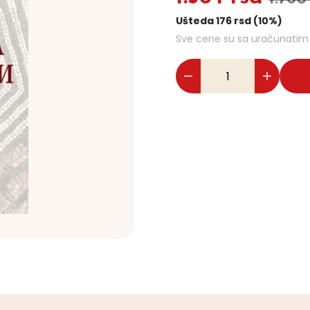
Ušteda 176 rsd (10%)
Sve cene su sa uračunati