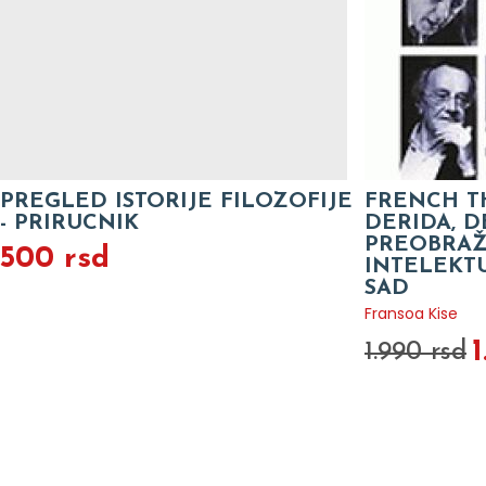
PREGLED ISTORIJE FILOZOFIJE
FRENCH TH
- PRIRUCNIK
DERIDA, D
PREOBRAŽ
500 rsd
INTELEKT
SAD
Fransoa Kise
1
1.990 rsd