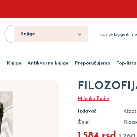
Knjige
a
Knjige
Antikvarne knjige
Preporučujemo
Top-lista
FILOZOFI
Milenko Bodin
Albat
Izdavač:
Filozo
Žanr:
1.584 rsd
1.760