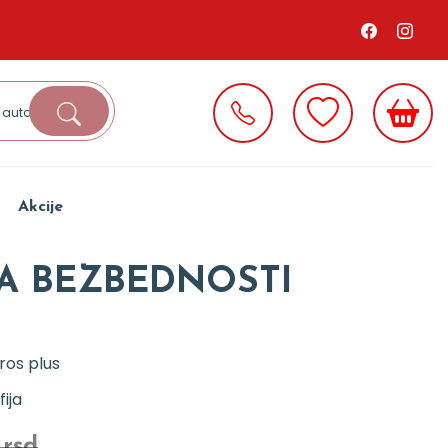
Akcije
JA BEZBEDNOSTI
ros plus
fija
 rsd