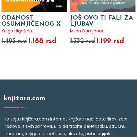
ODANOST
JOŠ OVO TI FALI ZA
OSUMNJIČENOG X
LJUBAV
Keigo Higašino
Milan Damjanac
1.188 rsd
1.199 rsd
1.485 rsd
1.332 rsd
knjižara.com
Na sajtu Knjižara.com internet knjižare naći ćete širok izbor
naslova iz svih žanrova. Bilo da tražite beletristiku, stručnu
literaturu, knjige o umetnosti, filozofiji, psihologiji ili