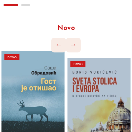
Novo
novo
novo