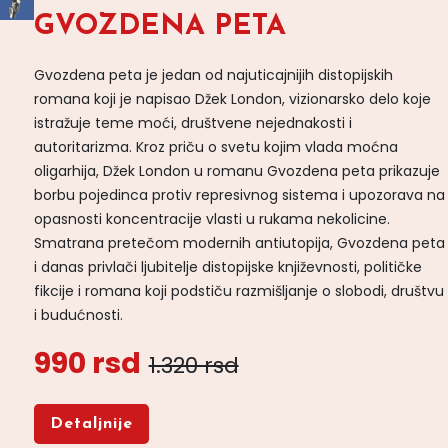
GVOZDENA PETA
Gvozdena peta je jedan od najuticajnijih distopijskih
romana koji je napisao Džek London, vizionarsko delo koje
istražuje teme moći, društvene nejednakosti i
autoritarizma. Kroz priču o svetu kojim vlada moćna
oligarhija, Džek London u romanu Gvozdena peta prikazuje
borbu pojedinca protiv represivnog sistema i upozorava na
opasnosti koncentracije vlasti u rukama nekolicine.
Smatrana pretečom modernih antiutopija, Gvozdena peta
i danas privlači ljubitelje distopijske književnosti, političke
fikcije i romana koji podstiču razmišljanje o slobodi, društvu
i budućnosti.
990 rsd
1.320 rsd
Detaljnije