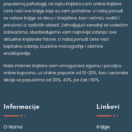
popularnoj psihologiji, na sajtu Knjižara.com online knjižare
ćete naći sve knjige koje su vam potrebne. U našoj ponudi
se nalaze knjige za decu i tinejdžere, kao i rečnici, vodiči i
priručnici iz različitih oblasti. Zahvaljujući saradnji sa vodećim
izdavačima, obezbeđujemo vam najnovija izdanja i sve
aktuelne knjižarske hitove. U našoj ponudi ćete naći
kapitalna izdanja, izuzetne monografije i obimne
enciklopedije.
Naša internet knjižara vam omogućava sigurnu i povoljnu
online kupovinu, uz stalne popuste od 10-20%, kao i sezonske
akcije sa popustima od 30%, 40%, pa čak i 50%.
Informacije
Linkovi
O Nama
Knjige