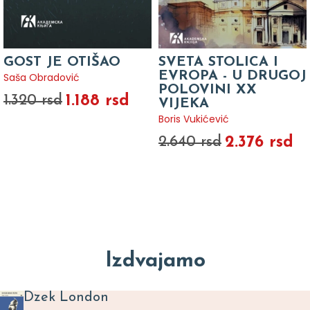
GOST JE OTIŠAO
SVETA STOLICA I
EVROPA - U DRUGOJ
Saša Obradović
POLOVINI XX
1.188 rsd
1.320 rsd
VIJEKA
Boris Vukićević
2.376 rsd
2.640 rsd
Izdvajamo
Dzek London