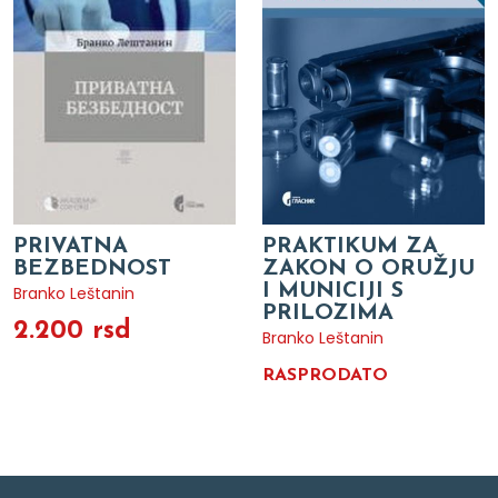
PRIVATNA
PRAKTIKUM ZA
BEZBEDNOST
ZAKON O ORUŽJU
I MUNICIJI S
Branko Leštanin
PRILOZIMA
2.200 rsd
Branko Leštanin
RASPRODATO