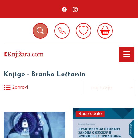
Knjige - Branko Leštanin
Žanrovi
Rasprodato