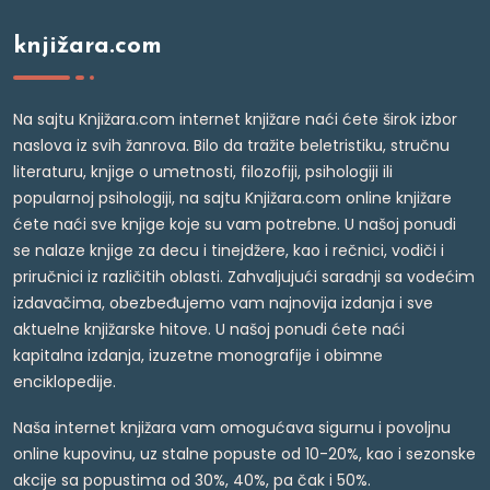
knjižara.com
Na sajtu Knjižara.com internet knjižare naći ćete širok izbor
naslova iz svih žanrova. Bilo da tražite beletristiku, stručnu
literaturu, knjige o umetnosti, filozofiji, psihologiji ili
popularnoj psihologiji, na sajtu Knjižara.com online knjižare
ćete naći sve knjige koje su vam potrebne. U našoj ponudi
se nalaze knjige za decu i tinejdžere, kao i rečnici, vodiči i
priručnici iz različitih oblasti. Zahvaljujući saradnji sa vodećim
izdavačima, obezbeđujemo vam najnovija izdanja i sve
aktuelne knjižarske hitove. U našoj ponudi ćete naći
kapitalna izdanja, izuzetne monografije i obimne
enciklopedije.
Naša internet knjižara vam omogućava sigurnu i povoljnu
online kupovinu, uz stalne popuste od 10-20%, kao i sezonske
akcije sa popustima od 30%, 40%, pa čak i 50%.