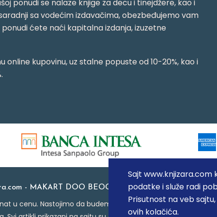
oj ponudi se nalaze knjige za decu i tinejdžere, kao i
jujući saradnji sa vodećim izdavačima, obezbeđujemo vam
j ponudi ćete naći kapitalna izdanja, izuzetne
 online kupovinu, uz stalne popuste od 10-20%, kao i
.
Sajt www.knjizara.com ko
podatke i služe radi pob
ara.com - MAKART DOO BEOGRAD (NOVI BEOGRAD), PIB: 1
Prisutnost na veb sajtu
at u cenu. Nastojimo da budemo što precizniji u opisu proizvoda
ovih kolačića.
a. Svi artikli prikazani na sajtu su deo naše ponude i ne podraz