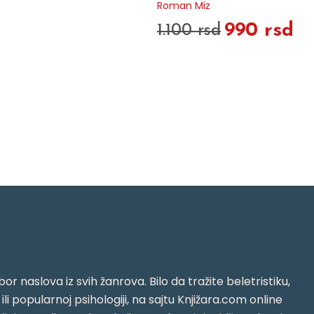
Roman Miz
990 rsd
1.100 rsd
or naslova iz svih žanrova. Bilo da tražite beletristiku,
i ili popularnoj psihologiji, na sajtu Knjižara.com online