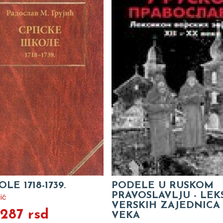
LE 1718-1739.
PODELE U RUSKOM
PRAVOSLAVLJU - LEK
ić
VERSKIH ZAJEDNICA 
.287 rsd
VEKA