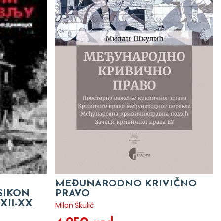
MEĐUNARODNO KRIVIČNO
SIKON
PRAVO
XII-XX
Milan Škulić