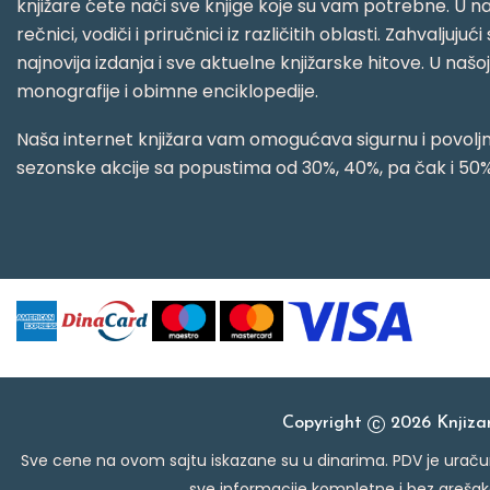
knjižare ćete naći sve knjige koje su vam potrebne. U naš
rečnici, vodiči i priručnici iz različitih oblasti. Zahval
najnovija izdanja i sve aktuelne knjižarske hitove. U našo
monografije i obimne enciklopedije.
Naša internet knjižara vam omogućava sigurnu i povoljnu
sezonske akcije sa popustima od 30%, 40%, pa čak i 50%
Copyright
2026 Knjiz
Sve cene na ovom sajtu iskazane su u dinarima. PDV je uračun
sve informacije kompletne i bez grešak