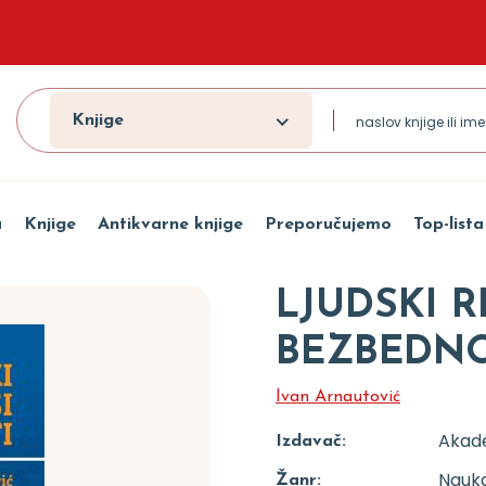
Knjige
a
Knjige
Antikvarne knjige
Preporučujemo
Top-lista
LJUDSKI R
BEZBEDNO
Ivan Arnautović
Akad
Izdavač:
Nauka
Žanr: