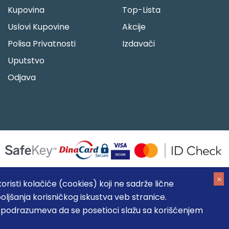
Kupovina
Top-Lista
Uslovi Kupovine
Akcije
Polisa Privatnosti
Izdavači
Uputstvo
Odjava
risti kolačiće (cookies) koji ne sadrže lične
oljšanja korisničkog iskustva veb stranice.
05184104, MB: 20337524
, podrazumeva da se posetioci slažu sa korišćenjem
, prikazu slika i samih cena, ali ne možemo garantovati da su
umeva da su dostupni u svakom trenutku.