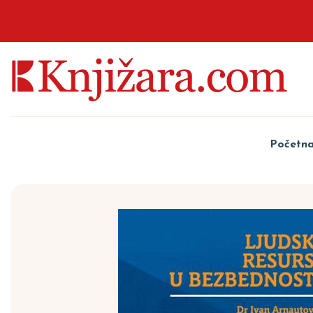
Početn