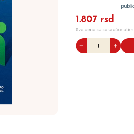
public
1.807 rsd
Sve cene su sa uračunati