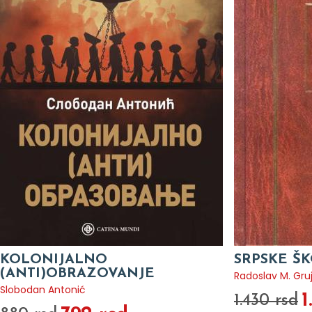
KOLONIJALNO
SRPSKE ŠKO
(ANTI)OBRAZOVANJE
Radoslav M. Gruj
Slobodan Antonić
1
1.430 rsd