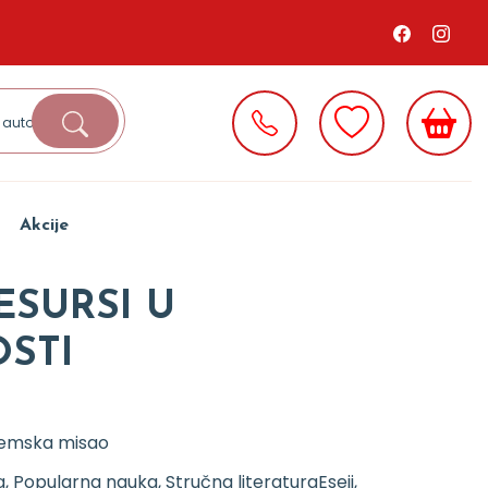
Akcije
ESURSI U
STI
emska misao
, Popularna nauka, Stručna literatura
Eseji,