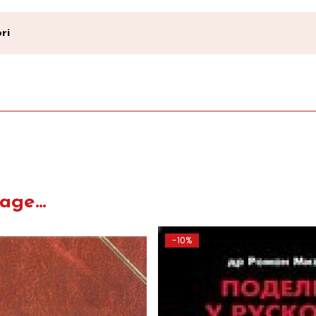
ri
ge...
-10%