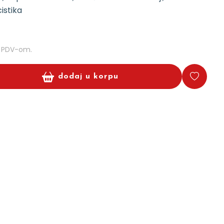
istika
m PDV-om.
dodaj u korpu