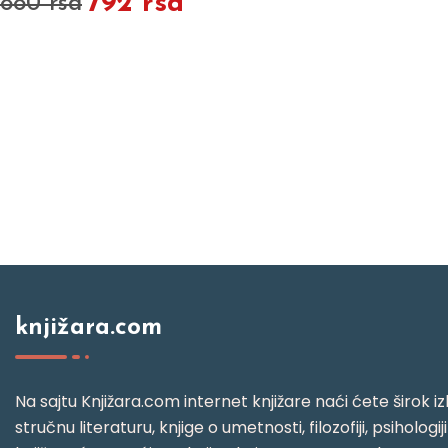
792 rsd
880 rsd
knjižara.com
Na sajtu Knjižara.com internet knjižare naći ćete širok izb
stručnu literaturu, knjige o umetnosti, filozofiji, psihologij