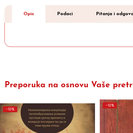
Opis
Podaci
Pitanja i odgovo
Preporuka na osnovu Vaše pretra
-10%
-10%