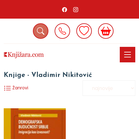
Knjige - Vladimir Nikitović
Žanrovi