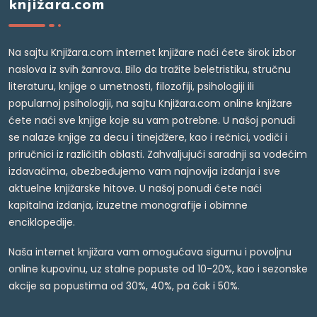
knjižara.com
Na sajtu Knjižara.com internet knjižare naći ćete širok izbor
naslova iz svih žanrova. Bilo da tražite beletristiku, stručnu
literaturu, knjige o umetnosti, filozofiji, psihologiji ili
popularnoj psihologiji, na sajtu Knjižara.com online knjižare
ćete naći sve knjige koje su vam potrebne. U našoj ponudi
se nalaze knjige za decu i tinejdžere, kao i rečnici, vodiči i
priručnici iz različitih oblasti. Zahvaljujući saradnji sa vodećim
izdavačima, obezbeđujemo vam najnovija izdanja i sve
aktuelne knjižarske hitove. U našoj ponudi ćete naći
kapitalna izdanja, izuzetne monografije i obimne
enciklopedije.
Naša internet knjižara vam omogućava sigurnu i povoljnu
online kupovinu, uz stalne popuste od 10-20%, kao i sezonske
akcije sa popustima od 30%, 40%, pa čak i 50%.