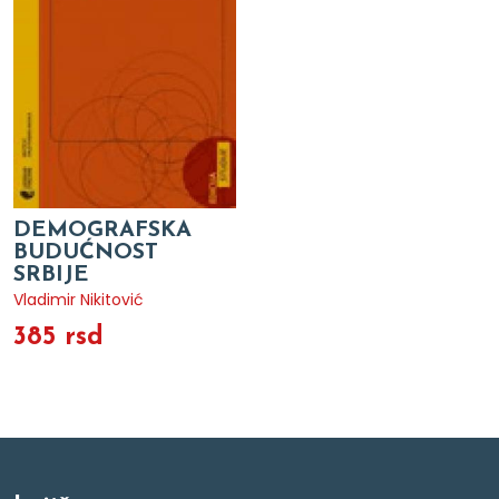
DEMOGRAFSKA
BUDUĆNOST
SRBIJE
Vladimir Nikitović
385 rsd