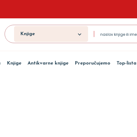
Knjige
a
Knjige
Antikvarne knjige
Preporučujemo
Top-lista