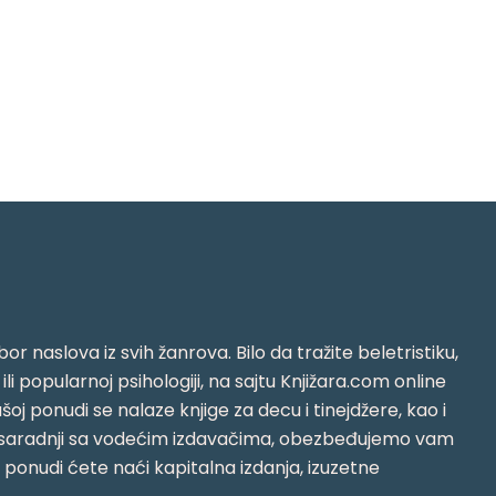
or naslova iz svih žanrova. Bilo da tražite beletristiku,
i ili popularnoj psihologiji, na sajtu Knjižara.com online
oj ponudi se nalaze knjige za decu i tinejdžere, kao i
jujući saradnji sa vodećim izdavačima, obezbeđujemo vam
j ponudi ćete naći kapitalna izdanja, izuzetne