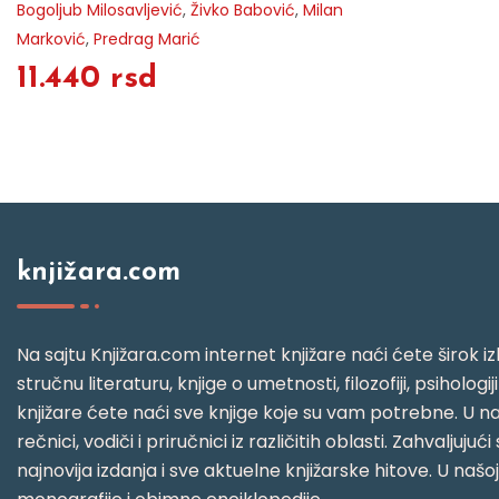
Bogoljub Milosavljević
,
Živko Babović
,
Milan
Marković
,
Predrag Marić
11.440 rsd
knjižara.com
Na sajtu Knjižara.com internet knjižare naći ćete širok izb
stručnu literaturu, knjige o umetnosti, filozofiji, psihologij
knjižare ćete naći sve knjige koje su vam potrebne. U naš
rečnici, vodiči i priručnici iz različitih oblasti. Zahval
najnovija izdanja i sve aktuelne knjižarske hitove. U našo