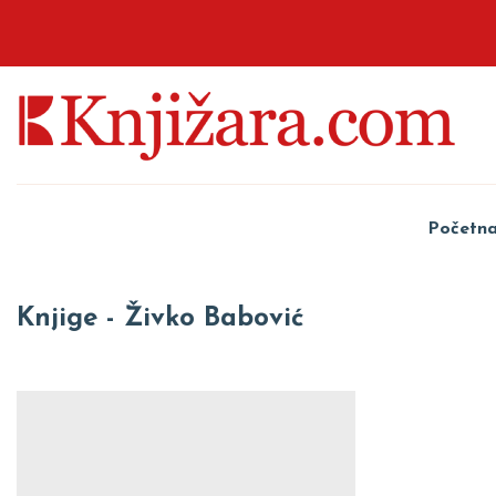
Početn
Knjige - Živko Babović