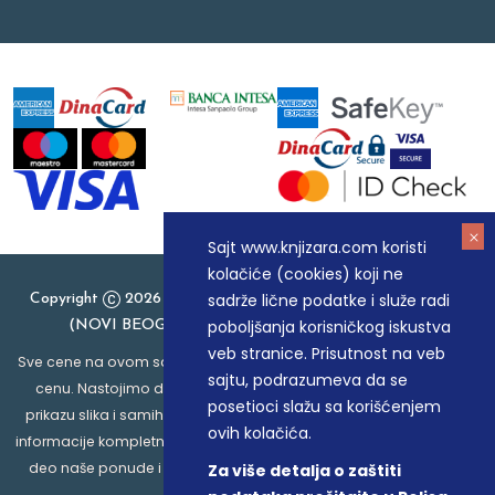
Sajt www.knjizara.com koristi
kolačiće (cookies) koji ne
sadrže lične podatke i služe radi
Copyright
2026 Knjizara.com - MAKART DOO BEOGRAD
poboljšanja korisničkog iskustva
(NOVI BEOGRAD), PIB: 105184104, MB: 20337524
veb stranice. Prisutnost na veb
Sve cene na ovom sajtu iskazane su u dinarima. PDV je uračunat u
sajtu, podrazumeva da se
cenu. Nastojimo da budemo što precizniji u opisu proizvoda,
posetioci slažu sa korišćenjem
prikazu slika i samih cena, ali ne možemo garantovati da su sve
ovih kolačića.
informacije kompletne i bez grešaka. Svi artikli prikazani na sajtu su
deo naše ponude i ne podrazumeva da su dostupni u svakom
Za više detalja o zaštiti
trenutku.