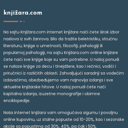
knjižara.com
Na sajtu Knjižara.com internet knjižare naći ćete širok izbor
naslova iz svih žanrova. Bilo da tražite beletristiku, stručnu
literaturu, knjige o umetnosti, filozofiji, psihologiji ili
popularnoj psihologiji, na sajtu Knjižara.com online knjižare
ćete naći sve knjige koje su vam potrebne. U našoj ponudi
se nalaze knjige za decu i tinejdžere, kao i rečnici, vodiči i
priručnici iz različitih oblasti. Zahvaljujući saradnji sa vodećim
izdavačima, obezbeđujemo vam najnovija izdanja i sve
aktuelne knjižarske hitove. U našoj ponudi ćete naći
kapitalna izdanja, izuzetne monografije i obimne
enciklopedije.
Naša internet knjižara vam omogućava sigurnu i povoljnu
online kupovinu, uz stalne popuste od 10-20%, kao i sezonske
akcije sa popustima od 30%, 40%, pa čak i 50%.