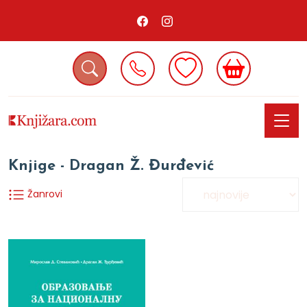
Knjige - Dragan Ž. Đurđević
Žanrovi