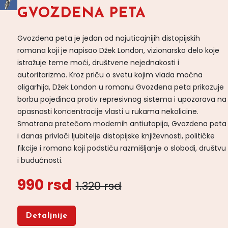
GVOZDENA PETA
Gvozdena peta je jedan od najuticajnijih distopijskih
romana koji je napisao Džek London, vizionarsko delo koje
istražuje teme moći, društvene nejednakosti i
autoritarizma. Kroz priču o svetu kojim vlada moćna
oligarhija, Džek London u romanu Gvozdena peta prikazuje
borbu pojedinca protiv represivnog sistema i upozorava na
opasnosti koncentracije vlasti u rukama nekolicine.
Smatrana pretečom modernih antiutopija, Gvozdena peta
i danas privlači ljubitelje distopijske književnosti, političke
fikcije i romana koji podstiču razmišljanje o slobodi, društvu
i budućnosti.
990 rsd
1.320 rsd
Detaljnije