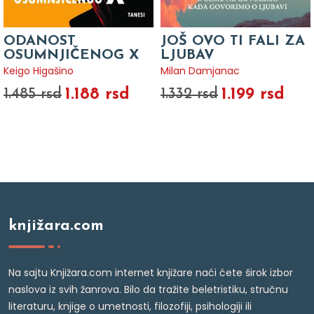
ODANOST
JOŠ OVO TI FALI ZA
OSUMNJIČENOG X
LJUBAV
Keigo Higašino
Milan Damjanac
1.188 rsd
1.199 rsd
1.485 rsd
1.332 rsd
knjižara.com
Na sajtu Knjižara.com internet knjižare naći ćete širok izbor
naslova iz svih žanrova. Bilo da tražite beletristiku, stručnu
literaturu, knjige o umetnosti, filozofiji, psihologiji ili