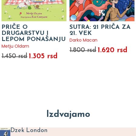
PRIČE O
SUTRA: 21 PRIČA ZA
DRUGARSTVU I
21. VEK
LEPOM PONAŠANJU
Darko Macan
Metju Oldam
1.620 rsd
1.800 rsd
1.305 rsd
1.450 rsd
Izdvajamo
Dzek London