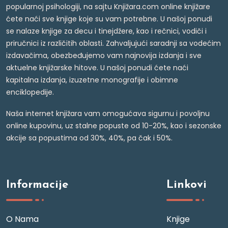
popularnoj psihologiji, na sajtu Knjižara.com online knjižare
ćete naći sve knjige koje su vam potrebne. U našoj ponudi
se nalaze knjige za decu i tinejdžere, kao i rečnici, vodiči i
priručnici iz različitih oblasti. Zahvaljujući saradnji sa vodećim
izdavačima, obezbeđujemo vam najnovija izdanja i sve
aktuelne knjižarske hitove. U našoj ponudi ćete naći
kapitalna izdanja, izuzetne monografije i obimne
enciklopedije.
Naša internet knjižara vam omogućava sigurnu i povoljnu
online kupovinu, uz stalne popuste od 10-20%, kao i sezonske
akcije sa popustima od 30%, 40%, pa čak i 50%.
Informacije
Linkovi
O Nama
Knjige