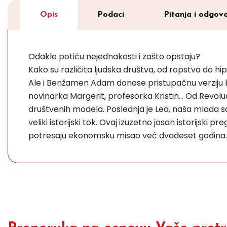
Opis
Podaci
Pitanja i odgovo
Odakle potiču nejednakosti i zašto opstaju?
Kako su različita ljudska društva, od ropstva do h
Ale i Benžamen Adam donose pristupačnu verziju best
novinarka Margerit, profesorka Kristin… Od Revolu
društvenih modela. Poslednja je Lea, naša mlada s
veliki istorijski tok. Ovaj izuzetno jasan istorijski
potresaju ekonomsku misao već dvadeset godina.