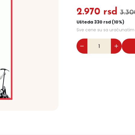
2.970 rsd
3.30
Ušteda 330 rsd (10%)
Sve cene su sa uračunati