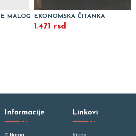
JE MALOG
EKONOMSKA ČITANKA
1.471 rsd
Informacije
Linkovi
O Nama
Knjige