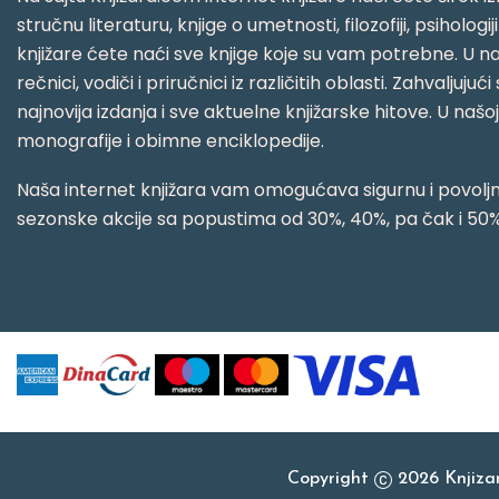
stručnu literaturu, knjige o umetnosti, filozofiji, psihologij
knjižare ćete naći sve knjige koje su vam potrebne. U naš
rečnici, vodiči i priručnici iz različitih oblasti. Zahval
najnovija izdanja i sve aktuelne knjižarske hitove. U našo
monografije i obimne enciklopedije.
Naša internet knjižara vam omogućava sigurnu i povoljnu
sezonske akcije sa popustima od 30%, 40%, pa čak i 50%
Copyright
2026 Knjiz