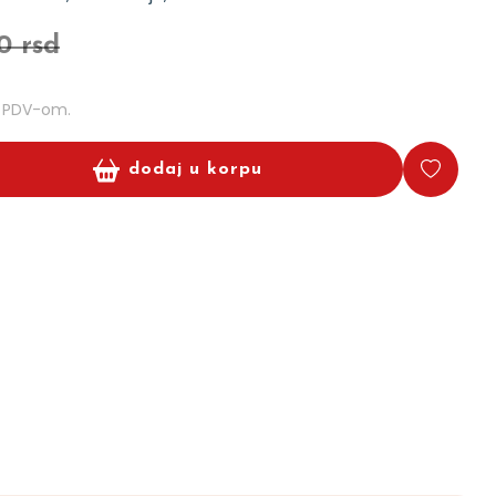
0 rsd
m PDV-om.
dodaj u korpu