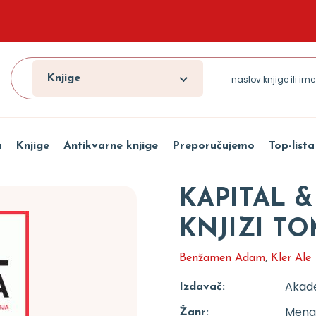
Knjige
a
Knjige
Antikvarne knjige
Preporučujemo
Top-lista
KAPITAL &
KNJIZI TO
Benžamen Adam
,
Kler Ale
Akad
Izdavač:
Menad
Žanr: