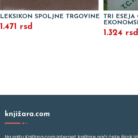
LEKSIKON SPOLJNE TRGOVINE
TRI ESEJA
EKONOMS
1.471 rsd
1.324 rs
knjižara.com
Na sajtu Knjižara.com internet knjižare naći ćete širok izb