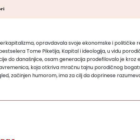
ri
iperkapitalizma, opravdavala svoje ekonomske i političke r
selera Tome Piketija, Kapital i ideologija, u vidu porodičn
cije do današnjice, osam generacija prodefilovalo je kroz
avremenica, koja otkriva mračnu tajnu porodičnog bogatst
 pregled, začinjen humorom, ima za cilj da doprinese razumeva