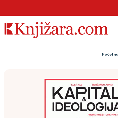
Početn