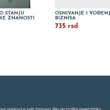
 O STANJU
OSNIVANJE I VOĐEN
KE ZNANOSTI
BIZNISA
d
735 rsd
or naslova iz svih žanrova. Bilo da tražite beletristiku,