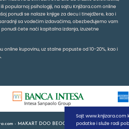
i ili popularnoj psihologiji, na sajtu Knjižara.com online
oj ponudi se nalaze knjige za decu i tinejdžere, kao i
jujući saradnji sa vodećim izdavačima, obezbeđujemo vam
j ponudi ćete naći kapitalna izdanja, izuzetne
 online kupovinu, uz stalne popuste od 10-20%, kao i
.
Sajt www.knjizara.com ko
podatke i služe radi pob
ara.com - MAKART DOO BEOGRAD (NOVI BEOGRAD), PIB: 1