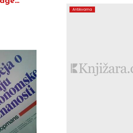
ge...
Antikvarna