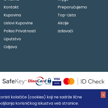
Kontakt
Preporučujemo
Kupovina
Top-Lista
Uslovi Kupovine
Akcije
Polisa Privatnosti
Izdavači
Uputstvo
Odjava
risti kolačiće (cookies) koji ne sadrže lične
oljšanja korisničkog iskustva veb stranice.
05184104, MB: 20337524