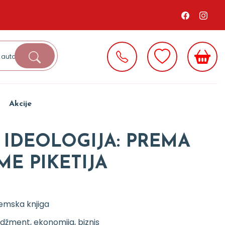
Akcije
 IDEOLOGIJA: PREMA
ME PIKETIJA
emska knjiga
žment, ekonomija, biznis