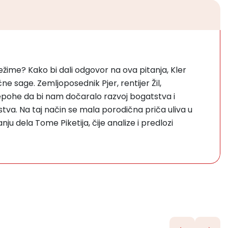
ežime? Kako bi dali odgovor na ova pitanja, Kler
e sage. Zemljoposednik Pjer, rentijer Žil,
 epohe da bi nam dočaralo razvoj bogatstva i
va. Na taj način se mala porodična priča uliva u
nju dela Tome Piketija, čije analize i predlozi