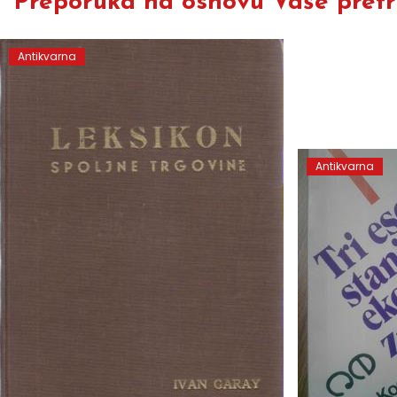
Preporuka na osnovu Vaše pretra
Antikvarna
Antikvarna