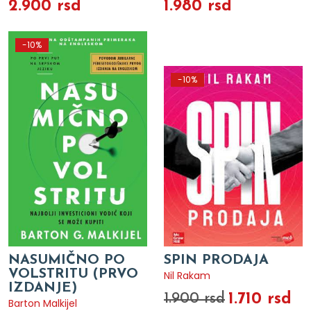
2.900 rsd
1.980 rsd
-10%
-10%
NASUMIČNO PO
SPIN PRODAJA
VOLSTRITU (PRVO
Nil Rakam
IZDANJE)
1.710 rsd
1.900 rsd
Barton Malkijel