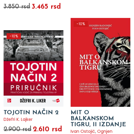
3.465 rsd
3.850 rsd
-10%
-10%
TOJOTIN NAČIN 2
MIT O
BALKANSKOM
Džefri K. Lajker
TIGRU, II IZDANJE
2.610 rsd
2.900 rsd
Ivan Ostojić
,
Ognjen