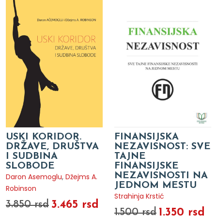
USKI KORIDOR.
FINANSIJSKA
DRŽAVE, DRUŠTVA
NEZAVISNOST: SVE
I SUDBINA
TAJNE
SLOBODE
FINANSIJSKE
NEZAVISNOSTI NA
Daron Asemoglu
,
Džejms A.
JEDNOM MESTU
Robinson
Strahinja Krstić
3.465 rsd
3.850 rsd
1.350 rsd
1.500 rsd