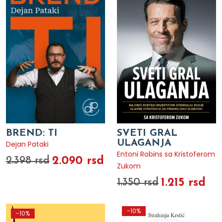
BREND: TI
SVETI GRAL
ULAGANJA
Dejan Pataki
Entoni Robins sa Kristoferom
2.090 rsd
2.398 rsd
Zukom
1.215 rsd
1.350 rsd
-10%
-10%