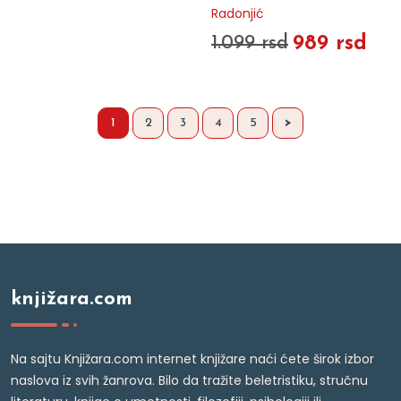
Radonjić
989 rsd
1.099 rsd
1
2
3
4
5
>
knjižara.com
Na sajtu Knjižara.com internet knjižare naći ćete širok izbor
naslova iz svih žanrova. Bilo da tražite beletristiku, stručnu