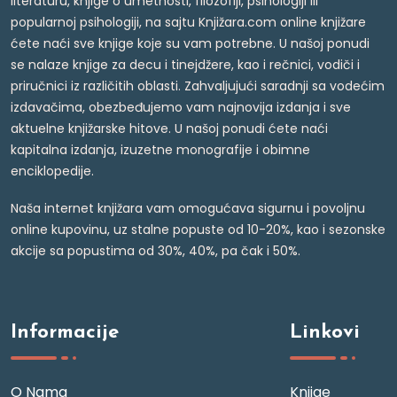
literaturu, knjige o umetnosti, filozofiji, psihologiji ili
popularnoj psihologiji, na sajtu Knjižara.com online knjižare
ćete naći sve knjige koje su vam potrebne. U našoj ponudi
se nalaze knjige za decu i tinejdžere, kao i rečnici, vodiči i
priručnici iz različitih oblasti. Zahvaljujući saradnji sa vodećim
izdavačima, obezbeđujemo vam najnovija izdanja i sve
aktuelne knjižarske hitove. U našoj ponudi ćete naći
kapitalna izdanja, izuzetne monografije i obimne
enciklopedije.
Naša internet knjižara vam omogućava sigurnu i povoljnu
online kupovinu, uz stalne popuste od 10-20%, kao i sezonske
akcije sa popustima od 30%, 40%, pa čak i 50%.
Informacije
Linkovi
O Nama
Knjige