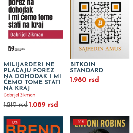
MILIJARDERI NE
BITKOIN
PLAĆAJU POREZ
STANDARD
NA DOHODAK I MI
1.980 rsd
ĆEMO TOME STATI
NA KRAJ
Gabrijel Zikman
1.089 rsd
1.210 rsd
-10%
-13%