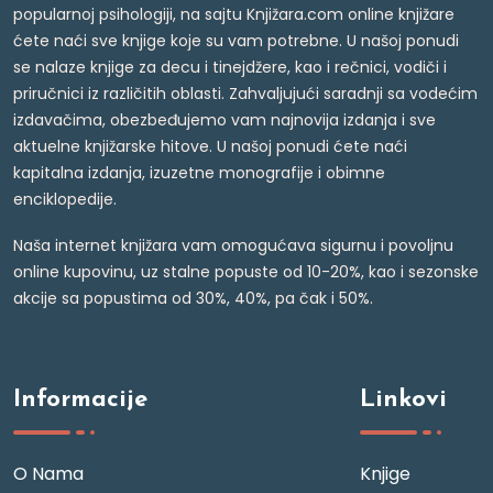
popularnoj psihologiji, na sajtu Knjižara.com online knjižare
ćete naći sve knjige koje su vam potrebne. U našoj ponudi
se nalaze knjige za decu i tinejdžere, kao i rečnici, vodiči i
priručnici iz različitih oblasti. Zahvaljujući saradnji sa vodećim
izdavačima, obezbeđujemo vam najnovija izdanja i sve
aktuelne knjižarske hitove. U našoj ponudi ćete naći
kapitalna izdanja, izuzetne monografije i obimne
enciklopedije.
Naša internet knjižara vam omogućava sigurnu i povoljnu
online kupovinu, uz stalne popuste od 10-20%, kao i sezonske
akcije sa popustima od 30%, 40%, pa čak i 50%.
Informacije
Linkovi
O Nama
Knjige