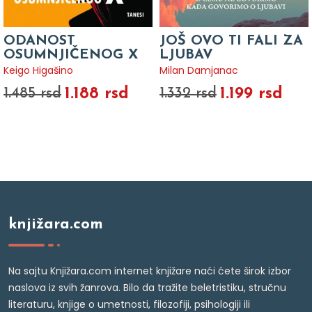
ODANOST
JOŠ OVO TI FALI ZA
OSUMNJIČENOG X
LJUBAV
Keigo Higašino
Milan Damjanac
1.188 rsd
1.199 rsd
1.485 rsd
1.332 rsd
knjižara.com
Na sajtu Knjižara.com internet knjižare naći ćete širok izbor
naslova iz svih žanrova. Bilo da tražite beletristiku, stručnu
literaturu, knjige o umetnosti, filozofiji, psihologiji ili