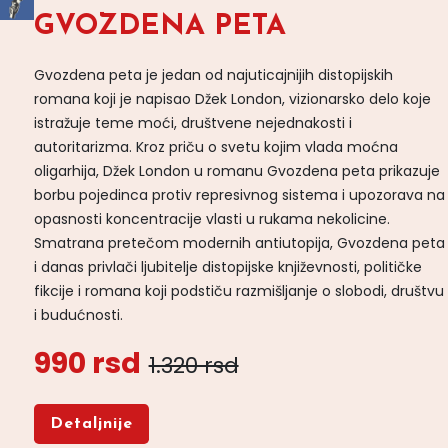
GVOZDENA PETA
Gvozdena peta je jedan od najuticajnijih distopijskih
romana koji je napisao Džek London, vizionarsko delo koje
istražuje teme moći, društvene nejednakosti i
autoritarizma. Kroz priču o svetu kojim vlada moćna
oligarhija, Džek London u romanu Gvozdena peta prikazuje
borbu pojedinca protiv represivnog sistema i upozorava na
opasnosti koncentracije vlasti u rukama nekolicine.
Smatrana pretečom modernih antiutopija, Gvozdena peta
i danas privlači ljubitelje distopijske književnosti, političke
fikcije i romana koji podstiču razmišljanje o slobodi, društvu
i budućnosti.
990 rsd
1.320 rsd
Detaljnije