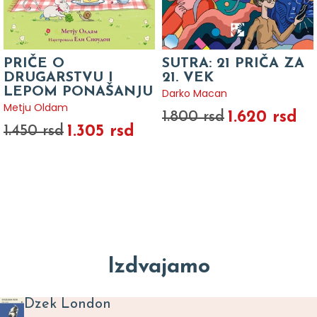
PRIČE O
SUTRA: 21 PRIČA ZA
DRUGARSTVU I
21. VEK
LEPOM PONAŠANJU
Darko Macan
Metju Oldam
1.620 rsd
1.800 rsd
1.305 rsd
1.450 rsd
Izdvajamo
Dzek London