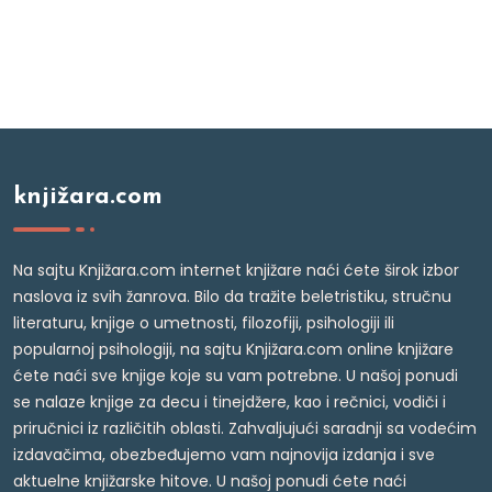
knjižara.com
Na sajtu Knjižara.com internet knjižare naći ćete širok izbor
naslova iz svih žanrova. Bilo da tražite beletristiku, stručnu
literaturu, knjige o umetnosti, filozofiji, psihologiji ili
popularnoj psihologiji, na sajtu Knjižara.com online knjižare
ćete naći sve knjige koje su vam potrebne. U našoj ponudi
se nalaze knjige za decu i tinejdžere, kao i rečnici, vodiči i
priručnici iz različitih oblasti. Zahvaljujući saradnji sa vodećim
izdavačima, obezbeđujemo vam najnovija izdanja i sve
aktuelne knjižarske hitove. U našoj ponudi ćete naći