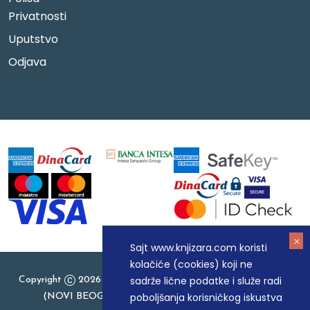
Privatnosti
Uputstvo
Odjava
Sajt www.knjizara.com koristi
kolačiće (cookies) koji ne
sadrže lične podatke i služe radi
Copyright
2026 Knjizara.com - MAKART DOO BEOGRAD
poboljšanja korisničkog iskustva
(NOVI BEOGRAD), PIB: 105184104, MB: 20337524