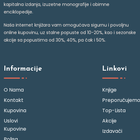
kapitalna izdanja, izuzetne monografije i obimne
enciklopedije.
Naša internet knjižara vam omogućava sigurnu i povoljnu
online kupovinu, uz stalne popuste od 10-20%, kao i sezonske
akcije sa popustima od 30%, 40%, pa čak i 50%.
Informacije
Linkovi
O Nama
Knjige
Kontakt
Preporučujem
Kupovina
Top-Lista
Uslovi
Akcije
Kupovine
Izdavači
Polisa