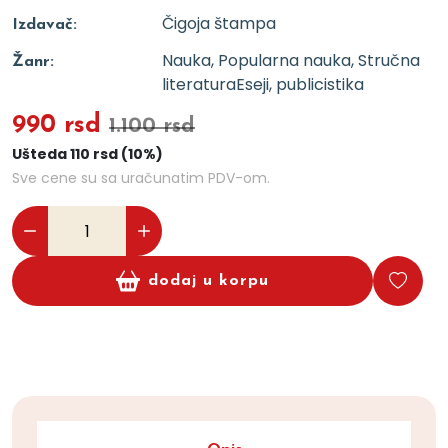
Čigoja štampa
Izdavač:
Nauka, Popularna nauka, Stručna
Žanr:
literatura
Eseji, publicistika
990 rsd
1.100 rsd
Ušteda 110 rsd (10%)
Sve cene su sa uračunatim PDV-om.
dodaj u korpu