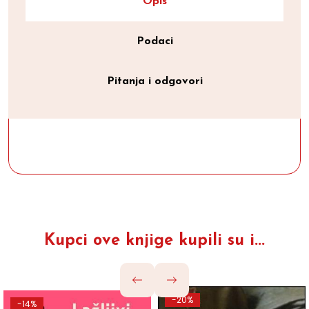
Opis
Podaci
Pitanja i odgovori
Kupci ove knjige kupili su i...
-20%
-14%