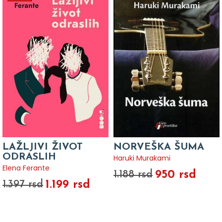
LAŽLJIVI ŽIVOT
NORVEŠKA ŠUMA
ODRASLIH
Haruki Murakami
Elena Ferante
950 rsd
1.188 rsd
1.199 rsd
1.397 rsd