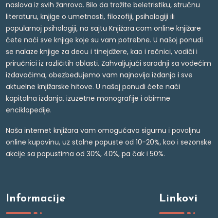
naslova iz svih žanrova. Bilo da tražite beletristiku, stručnu
literaturu, knjige o umetnosti, filozofiji, psihologiji ili
popularnoj psihologiji, na sajtu Knjižara.com online knjižare
ćete naći sve knjige koje su vam potrebne. U našoj ponudi
se nalaze knjige za decu i tinejdžere, kao i rečnici, vodiči i
priručnici iz različitih oblasti. Zahvaljujući saradnji sa vodećim
izdavačima, obezbeđujemo vam najnovija izdanja i sve
aktuelne knjižarske hitove. U našoj ponudi ćete naći
kapitalna izdanja, izuzetne monografije i obimne
enciklopedije.
Naša internet knjižara vam omogućava sigurnu i povoljnu
online kupovinu, uz stalne popuste od 10-20%, kao i sezonske
akcije sa popustima od 30%, 40%, pa čak i 50%.
Informacije
Linkovi