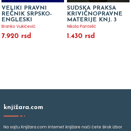
VELIKI PRAVNI
SUDSKA PRAKSA
REČNIK SRPSKO-
KRIVIČNOPRAVNE
ENGLESKI
MATERIJE KNJ. 3
Branko Vukičević
Nikola Pantelić
7.920 rsd
1.430 rsd
knjižara.com
Na sajtu Knjižara.com internet knjižare naći ćete širok izbor