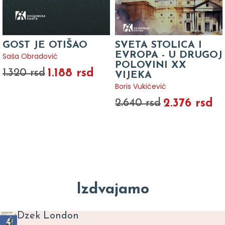
GOST JE OTIŠAO
SVETA STOLICA I
EVROPA - U DRUGOJ
Saša Obradović
POLOVINI XX
1.188 rsd
1.320 rsd
VIJEKA
Boris Vukićević
2.376 rsd
2.640 rsd
Izdvajamo
Dzek London