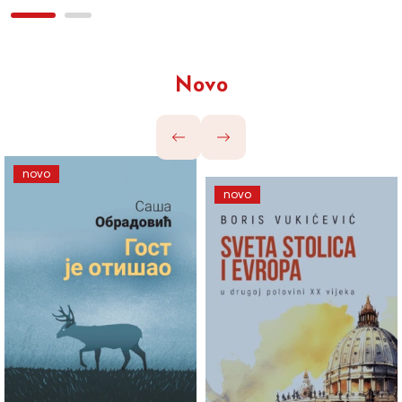
Novo
novo
novo