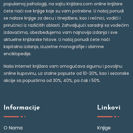
popularnoj psihologiji, na sajtu Knjižara.com online knjižare
ćete naći sve knjige koje su vam potrebne. U našoj ponudi
se nalaze knjige za decu i tinejdžere, kao i rečnici, vodiči i
priručnici iz različitih oblasti. Zahvaljujući saradnji sa vodećim
izdavačima, obezbeđujemo vam najnovija izdanja i sve
aktuelne knjižarske hitove. U našoj ponudi ćete naći
kapitalna izdanja, izuzetne monografije i obimne
enciklopedije.
Naša internet knjižara vam omogućava sigurnu i povoljnu
online kupovinu, uz stalne popuste od 10-20%, kao i sezonske
akcije sa popustima od 30%, 40%, pa čak i 50%.
Informacije
Linkovi
O Nama
Knjige