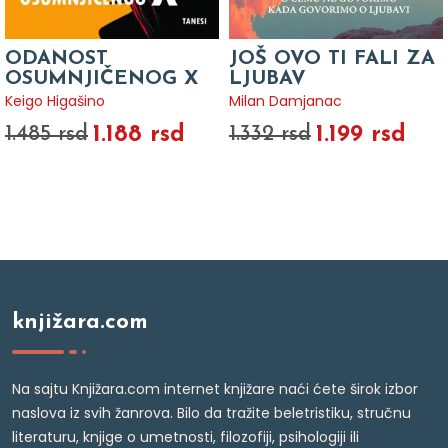
ODANOST
JOŠ OVO TI FALI ZA
OSUMNJIČENOG X
LJUBAV
Keigo Higašino
Milan Damjanac
1.188 rsd
1.199 rsd
1.485 rsd
1.332 rsd
knjižara.com
Na sajtu Knjižara.com internet knjižare naći ćete širok izbor
naslova iz svih žanrova. Bilo da tražite beletristiku, stručnu
literaturu, knjige o umetnosti, filozofiji, psihologiji ili