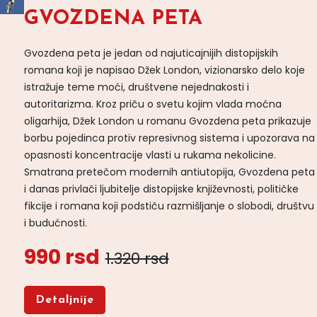
GVOZDENA PETA
Gvozdena peta je jedan od najuticajnijih distopijskih
romana koji je napisao Džek London, vizionarsko delo koje
istražuje teme moći, društvene nejednakosti i
autoritarizma. Kroz priču o svetu kojim vlada moćna
oligarhija, Džek London u romanu Gvozdena peta prikazuje
borbu pojedinca protiv represivnog sistema i upozorava na
opasnosti koncentracije vlasti u rukama nekolicine.
Smatrana pretečom modernih antiutopija, Gvozdena peta
i danas privlači ljubitelje distopijske književnosti, političke
fikcije i romana koji podstiču razmišljanje o slobodi, društvu
i budućnosti.
990 rsd
1.320 rsd
Detaljnije