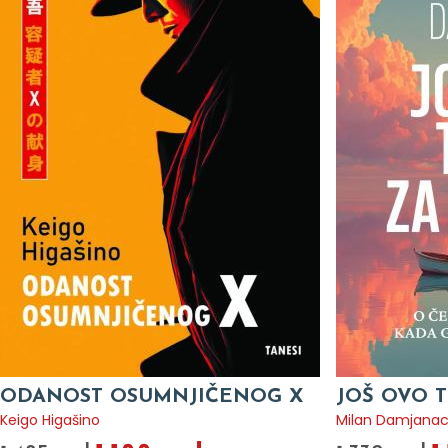
ODANOST OSUMNJIČENOG X
JOŠ OVO T
Keigo Higašino
Milan Damjana