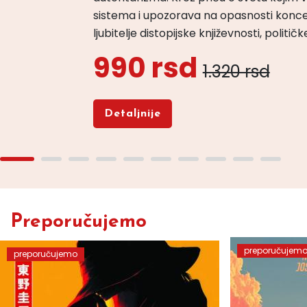
sistema i upozorava na opasnosti konce
ljubitelje distopijske književnosti, politi
990 rsd
1.320 rsd
Detaljnije
Preporučujemo
preporučujem
preporučujemo