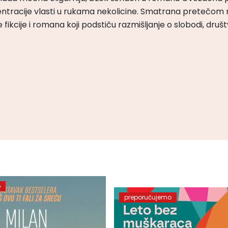
ntracije vlasti u rukama nekolicine. Smatrana pretečom m
čke fikcije i romana koji podstiču razmišljanje o slobodi, druš
o
preporučujemo