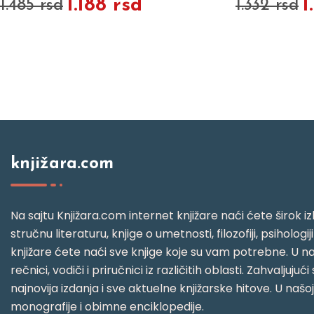
1.188 rsd
1
1.485 rsd
1.332 rsd
knjižara.com
Na sajtu Knjižara.com internet knjižare naći ćete širok izb
stručnu literaturu, knjige o umetnosti, filozofiji, psihologij
knjižare ćete naći sve knjige koje su vam potrebne. U naš
rečnici, vodiči i priručnici iz različitih oblasti. Zahval
najnovija izdanja i sve aktuelne knjižarske hitove. U našo
monografije i obimne enciklopedije.