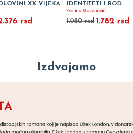
OLOVINI XX VIJEKA
IDENTITETI I ROD
Kristina Stevanović
2.376 rsd
1.782 rsd
1.980 rsd
Izdvajamo
TA
 distopijskih romana koji je napisao Džek London, vizionars
m vlada moćna oligarhija, Džek London u romanu Gvozdena 