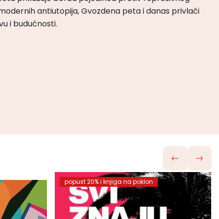
odernih antiutopija, Gvozdena peta i danas privlači
tvu i budućnosti.
popust 20% i knjiga na poklon