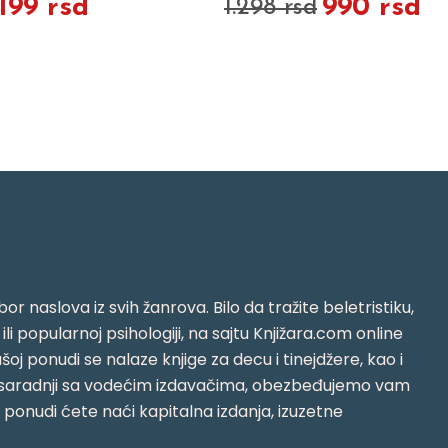
.199 rsd
990 rsd
1.298 rsd
or naslova iz svih žanrova. Bilo da tražite beletristiku,
i ili popularnoj psihologiji, na sajtu Knjižara.com online
oj ponudi se nalaze knjige za decu i tinejdžere, kao i
jujući saradnji sa vodećim izdavačima, obezbeđujemo vam
j ponudi ćete naći kapitalna izdanja, izuzetne