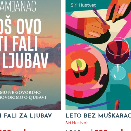
I FALI ZA LJUBAV
LETO BEZ MUŠKARA
c
Siri Hustvet