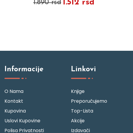
1.512 rsd
1.890 rsd
Informacije
Linkovi
O Nama
Knjige
Kontakt
Preporučujemo
Kupovina
Top-Lista
Uslovi Kupovine
Akcije
Polisa Privatnosti
Izdavači