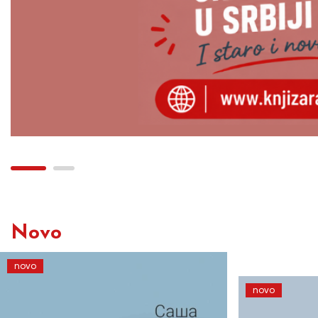
Novo
novo
novo