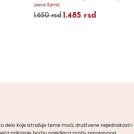
Jasna Šamić
1.485 rsd
1.650 rsd
ko delo koje istražuje teme moći, društvene nejednakosti i
peta prikazuje borbu pojedinca protiv represivnog