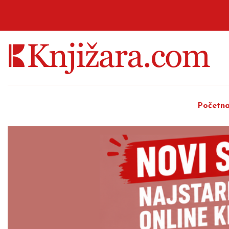
Početn