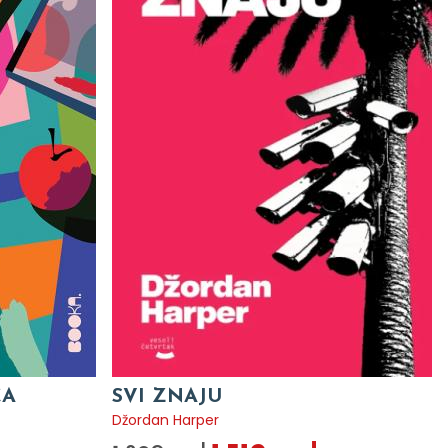
CA
SVI ZNAJU
Džordan Harper