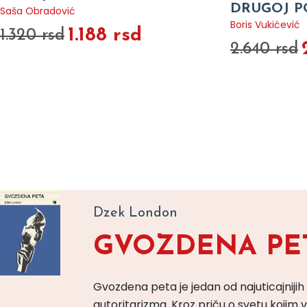
DRUGOJ P
Saša Obradović
Boris Vukićević
1.188 rsd
1.320 rsd
2.640 rsd
Dzek London
GVOZDENA PE
Gvozdena peta je jedan od najuticajnijih
autoritarizma. Kroz priču o svetu koji