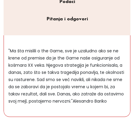
Podaci
Pitanja i odgovori
"Ma šta mislili o the Game, sve je uzaludno ako se ne
krene od premise da je the Game naše osiguranje od
košmara XX veka. Njegova strategija je funkcionisala, a
danas, zato što se takva tragedija ponavlja, te okolnosti
su rasturene. Sad smo se već navikli, ali nikada ne sme
da se zaboravi da je postojalo vreme u kojem bi, za
takav rezultat, dali sve. Danas, ako zatraže da ostavimo
svoj mejl, postajemo nervozni."Alesandro Bariko