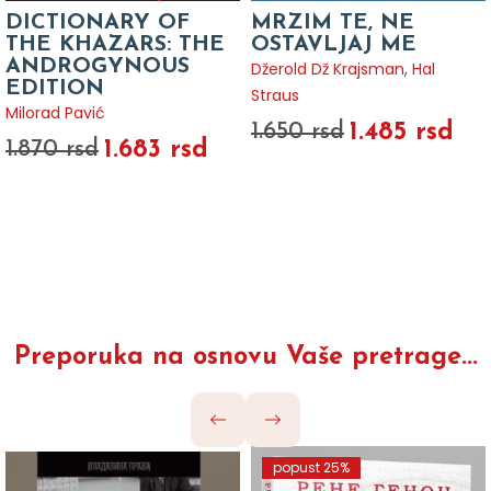
DICTIONARY OF
MRZIM TE, NE
THE KHAZARS: THE
OSTAVLJAJ ME
ANDROGYNOUS
Džerold Dž Krajsman
,
Hal
EDITION
Straus
Milorad Pavić
1.485 rsd
1.650 rsd
1.683 rsd
1.870 rsd
Preporuka na osnovu Vaše pretrage...
popust 25%