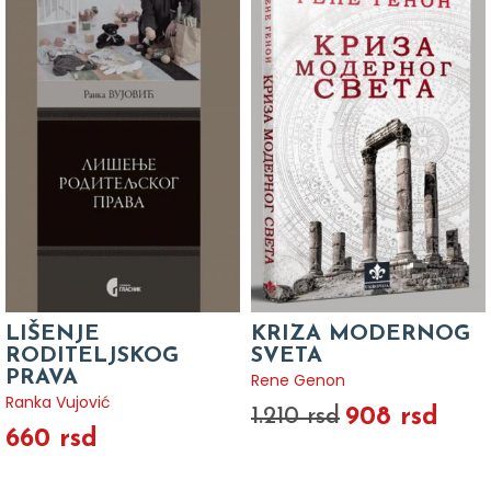
LIŠENJE
KRIZA MODERNOG
RODITELJSKOG
SVETA
PRAVA
Rene Genon
Ranka Vujović
908 rsd
1.210 rsd
660 rsd