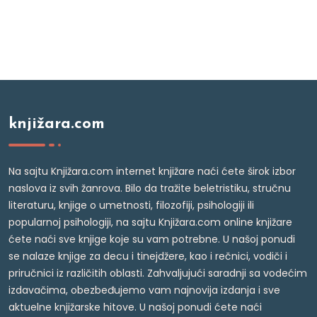
knjižara.com
Na sajtu Knjižara.com internet knjižare naći ćete širok izbor
naslova iz svih žanrova. Bilo da tražite beletristiku, stručnu
literaturu, knjige o umetnosti, filozofiji, psihologiji ili
popularnoj psihologiji, na sajtu Knjižara.com online knjižare
ćete naći sve knjige koje su vam potrebne. U našoj ponudi
se nalaze knjige za decu i tinejdžere, kao i rečnici, vodiči i
priručnici iz različitih oblasti. Zahvaljujući saradnji sa vodećim
izdavačima, obezbeđujemo vam najnovija izdanja i sve
aktuelne knjižarske hitove. U našoj ponudi ćete naći