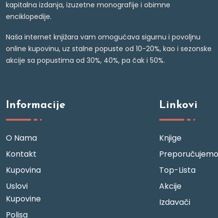
kapitalna izdanja, izuzetne monografije i obimne
enciklopedije.
Naša internet knjižara vam omogućava sigurnu i povoljnu
online kupovinu, uz stalne popuste od 10-20%, kao i sezonske
akcije sa popustima od 30%, 40%, pa čak i 50%.
Informacije
Linkovi
O Nama
Knjige
Kontakt
Preporučujem
Kupovina
Top-Lista
Uslovi
Akcije
Kupovine
Izdavači
Polisa