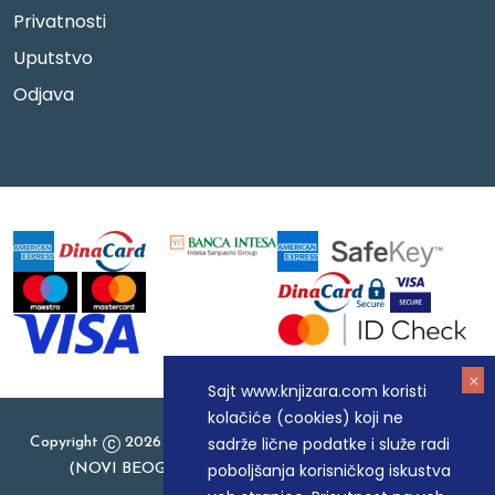
Privatnosti
Uputstvo
Odjava
Sajt www.knjizara.com koristi
kolačiće (cookies) koji ne
sadrže lične podatke i služe radi
Copyright
2026 Knjizara.com - MAKART DOO BEOGRAD
poboljšanja korisničkog iskustva
(NOVI BEOGRAD), PIB: 105184104, MB: 20337524