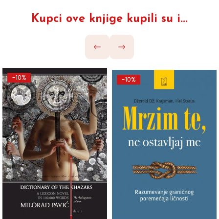
Kupci ove knjige kupili su i...
-10%
-10%