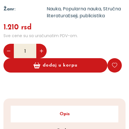
Nauka, Popularna nauka, Stručna
Žanr:
literatura
Eseji, publicistika
1.210 rsd
Sve cene su sa uračunatim PDV-om.
dodaj u korpu
Opis