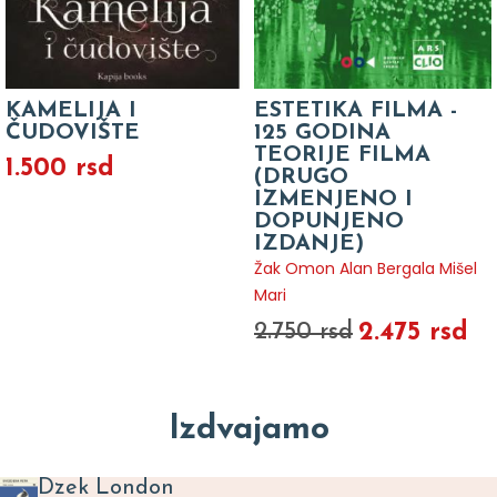
KAMELIJA I
ESTETIKA FILMA -
ČUDOVIŠTE
125 GODINA
TEORIJE FILMA
1.500 rsd
(DRUGO
IZMENJENO I
DOPUNJENO
IZDANJE)
Žak Omon Alan Bergala Mišel
Mari
2.475 rsd
2.750 rsd
Izdvajamo
Dzek London