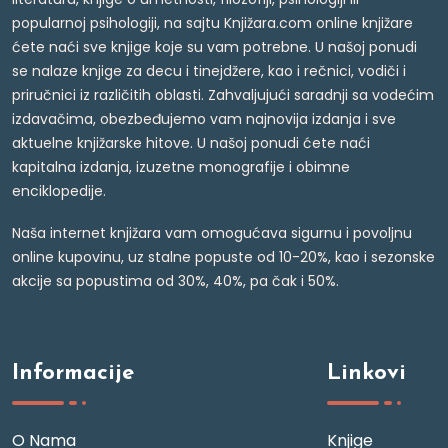
popularnoj psihologiji, na sajtu Knjižara.com online knjižare
ćete naći sve knjige koje su vam potrebne. U našoj ponudi
se nalaze knjige za decu i tinejdžere, kao i rečnici, vodiči i
priručnici iz različitih oblasti. Zahvaljujući saradnji sa vodećim
izdavačima, obezbeđujemo vam najnovija izdanja i sve
aktuelne knjižarske hitove. U našoj ponudi ćete naći
kapitalna izdanja, izuzetne monografije i obimne
enciklopedije.
Naša internet knjižara vam omogućava sigurnu i povoljnu
online kupovinu, uz stalne popuste od 10-20%, kao i sezonske
akcije sa popustima od 30%, 40%, pa čak i 50%.
Informacije
Linkovi
O Nama
Knjige