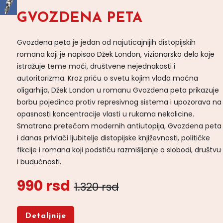
GVOZDENA PETA
Gvozdena peta je jedan od najuticajnijih distopijskih
romana koji je napisao Džek London, vizionarsko delo koje
istražuje teme moći, društvene nejednakosti i
autoritarizma. Kroz priču o svetu kojim vlada moćna
oligarhija, Džek London u romanu Gvozdena peta prikazuje
borbu pojedinca protiv represivnog sistema i upozorava na
opasnosti koncentracije vlasti u rukama nekolicine.
Smatrana pretečom modernih antiutopija, Gvozdena peta
i danas privlači ljubitelje distopijske književnosti, političke
fikcije i romana koji podstiču razmišljanje o slobodi, društvu
i budućnosti.
990 rsd
1.320 rsd
Detaljnije