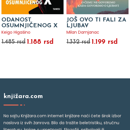
ODANOST
JOŠ OVO TI FALI ZA
OSUMNJIČENOG X
LJUBAV
Keigo Higašino
Milan Damjanac
1.188 rsd
1.199 rsd
1.485 rsd
1.332 rsd
knjižara.com
Na sajtu Knjižara.com internet knjižare naći ćete širok izbor
naslova iz svih žanrova. Bilo da tražite beletristiku, stručnu
literaturu, knjige o umetnosti, filozofiji, psihologiji ili