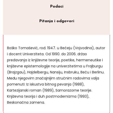
Podaci
Pitanja i odgovori
Boško Tomašević, rođ. 1947. u Bečeju (Vojvodina), autor
i docent Univerziteta. Od 1990. do 2006. držao
predavanja iz književne teorije, poetike, hermeneutike i
književne epistemologije na univerzitetima u Frajburgu
(Brajzgau), Hajdelbergu, Nansiju, Insbruku, Beču i Berlinu.
Među njegovim značajnijim stručnim radovima valja
pomenuti: Iz iskustva bitnog pevanja (1988),
Kartezijanski roman (1989), Samorazorne teorije.
Književna teorija i duh postmodernizma (1993),
Beskonačna zamena.