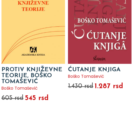
PROTIV KNJIŽEVNE
ĆUTANJE KNJIGA
TEORIJE, BOŠKO
Boško Tomašević
TOMAŠEVIĆ
1.287 rsd
1.430 rsd
Boško Tomašević
545 rsd
605 rsd