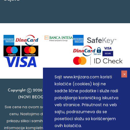
Sajt www.knjizara.com koristi
kolačiće (cookies) koji ne
sadrže lične podatke i služe radi
Copyright
2026 Knjizara.com - MAKART DOO BEOGRAD
poboljšanja korisničkog iskustva
(NOVI BEOGRAD), PIB: 105184104, MB: 20337524
veb stranice. Prisutnost na veb
Sve cene na ovom sajtu iskazane su u dinarima. PDV je uračunat u
sajtu, podrazumeva da se
cenu. Nastojimo da budemo što precizniji u opisu proizvoda,
posetioci slažu sa korišćenjem
prikazu slika i samih cena, ali ne možemo garantovati da su sve
ovih kolačića.
informacije kompletne i bez grešaka. Svi artikli prikazani na sajtu su