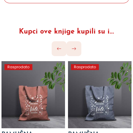
Kupci ove knjige kupili su i...
Rasprodato
Rasprodato