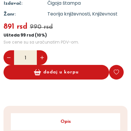
Čigoja štampa
Izdavač:
Teorija književnosti, Književnost
Žanr:
891 rsd
990 rsd
Ušteda 99 rsd (10%)
Sve cene su sa uračunatim PDV-om.
dodaj u korpu
Opis