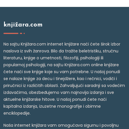
knjižara.com
Na sajtu Knjižara.com internet knjižare naći ćete širok izbor
naslova iz svih žanrova. Bilo da tražite beletristiku, stručnu
literaturu, knjige o umetnosti, filozofiji, psihologiji ili
popularnoj psihologiji, na sajtu Knjižara.com online knjižare
ćete naći sve knjige koje su vam potrebne. U našoj ponudi
se nalaze knjige za decu i tinejdžere, kao i rečnici, vodiči i
priručnici iz različitih oblasti. Zahvaljujući saradnji sa vodećim
izdavačima, obezbeđujemo vam najnovija izdanja i sve
aktuelne knjižarske hitove. U našoj ponudi ćete naći
kapitalna izdanja, izuzetne monografije i obimne
enciklopedije.
Naša internet knjižara vam omogućava sigurnu i povoljnu