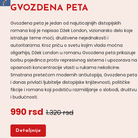
GVOZDENA PETA
Gvozdena peta je jedan od najuticajnijih distopijskih
romana koji je napisao Džek London, vizionarsko delo koje
istražuje teme moći, društvene nejednakosti i
autoritarizma. Kroz priču o svetu kojim vlada moćna
oligarhija, Džek London u romanu Gvozdena peta prikazuje
borbu pojedinca protiv represivnog sistema i upozorava na
opasnosti koncentracije vlasti u rukama nekolicine.
Smatrana pretečom modernih antiutopija, Gvozdena peta
i danas privlači ljubitelje distopijske književnosti, političke
fikcije i romana koji podstiču razmišljanje o slobodi, društvu
i budućnosti.
990 rsd
1.320 rsd
Detaljnije