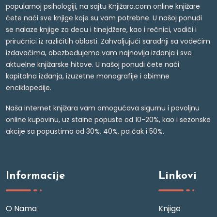
popularnoj psihologiji, na sajtu Knjižara.com online knjižare
ćete naći sve knjige koje su vam potrebne. U našoj ponudi
se nalaze knjige za decu i tinejdžere, kao i rečnici, vodiči i
priručnici iz različitih oblasti. Zahvaljujući saradnji sa vodećim
izdavačima, obezbeđujemo vam najnovija izdanja i sve
aktuelne knjižarske hitove. U našoj ponudi ćete naći
kapitalna izdanja, izuzetne monografije i obimne
enciklopedije.
Naša internet knjižara vam omogućava sigurnu i povoljnu
online kupovinu, uz stalne popuste od 10-20%, kao i sezonske
akcije sa popustima od 30%, 40%, pa čak i 50%.
Informacije
Linkovi
O Nama
Knjige