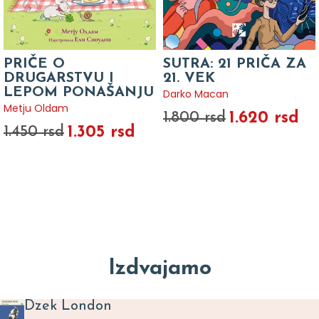
PRIČE O
SUTRA: 21 PRIČA ZA
DRUGARSTVU I
21. VEK
LEPOM PONAŠANJU
Darko Macan
Metju Oldam
1.620 rsd
1.800 rsd
1.305 rsd
1.450 rsd
Izdvajamo
Dzek London