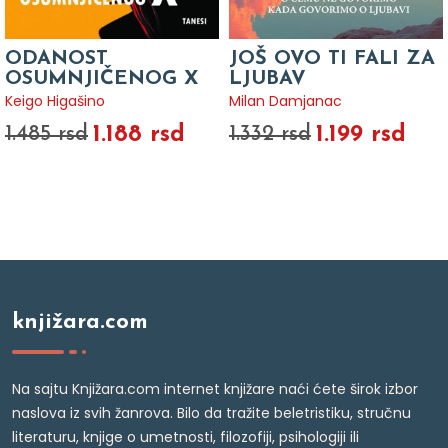
ODANOST
JOŠ OVO TI FALI ZA
OSUMNJIČENOG X
LJUBAV
Keigo Higašino
Milan Damjanac
1.188 rsd
1.199 rsd
1.485 rsd
1.332 rsd
knjižara.com
Na sajtu Knjižara.com internet knjižare naći ćete širok izbor
naslova iz svih žanrova. Bilo da tražite beletristiku, stručnu
literaturu, knjige o umetnosti, filozofiji, psihologiji ili