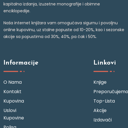
kapitalna izdanja, izuzetne monografije i obimne
enciklopedije.
Naša internet knjižara vam omogućava sigurnu i povoljnu
online kupovinu, uz stalne popuste od 10-20%, kao i sezonske
akcije sa popustima od 30%, 40%, pa čak i 50%.
Informacije
Linkovi
O Nama
Knjige
Kontakt
Preporučujem
Kupovina
Top-Lista
Uslovi
Akcije
Kupovine
Izdavači
Polisa