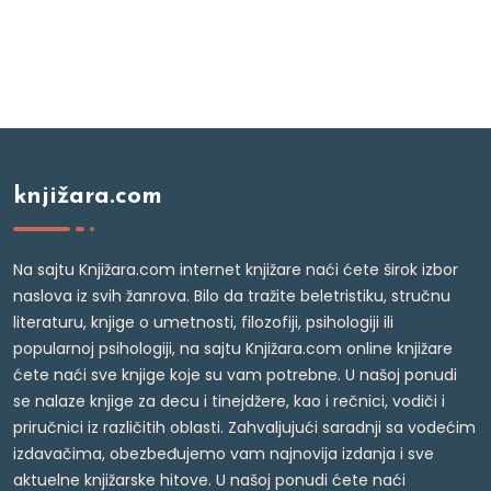
knjižara.com
Na sajtu Knjižara.com internet knjižare naći ćete širok izbor
naslova iz svih žanrova. Bilo da tražite beletristiku, stručnu
literaturu, knjige o umetnosti, filozofiji, psihologiji ili
popularnoj psihologiji, na sajtu Knjižara.com online knjižare
ćete naći sve knjige koje su vam potrebne. U našoj ponudi
se nalaze knjige za decu i tinejdžere, kao i rečnici, vodiči i
priručnici iz različitih oblasti. Zahvaljujući saradnji sa vodećim
izdavačima, obezbeđujemo vam najnovija izdanja i sve
aktuelne knjižarske hitove. U našoj ponudi ćete naći