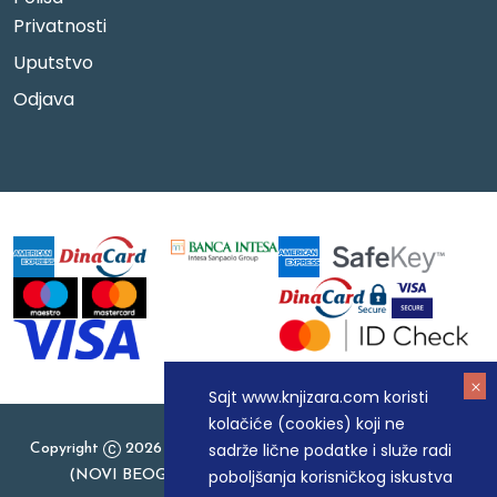
Privatnosti
Uputstvo
Odjava
Sajt www.knjizara.com koristi
kolačiće (cookies) koji ne
sadrže lične podatke i služe radi
Copyright
2026 Knjizara.com - MAKART DOO BEOGRAD
poboljšanja korisničkog iskustva
(NOVI BEOGRAD), PIB: 105184104, MB: 20337524