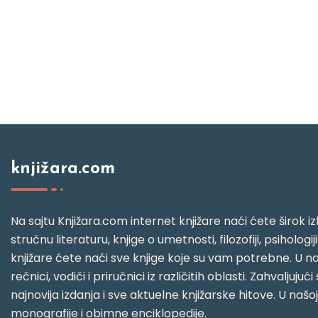
knjižara.com
Na sajtu Knjižara.com internet knjižare naći ćete širok izb
stručnu literaturu, knjige o umetnosti, filozofiji, psihologij
knjižare ćete naći sve knjige koje su vam potrebne. U naš
rečnici, vodiči i priručnici iz različitih oblasti. Zahval
najnovija izdanja i sve aktuelne knjižarske hitove. U našo
monografije i obimne enciklopedije.