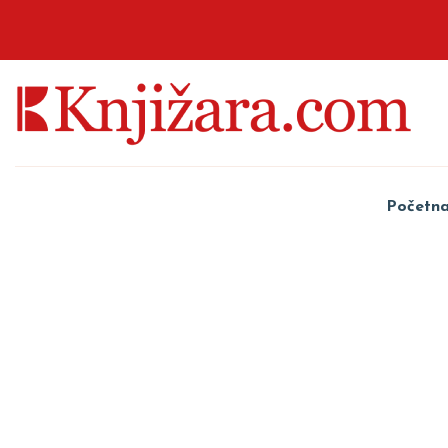
Početn