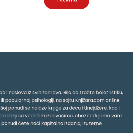
Početna
or naslova iz svih žanrova. Bilo da tražite beletristiku,
i ili popularnoj psihologiji, na sajtu Knjižara.com online
oj ponudi se nalaze knjige za decu i tinejdžere, kao i
jujući saradnji sa vodećim izdavačima, obezbeđujemo vam
j ponudi ćete naći kapitalna izdanja, izuzetne