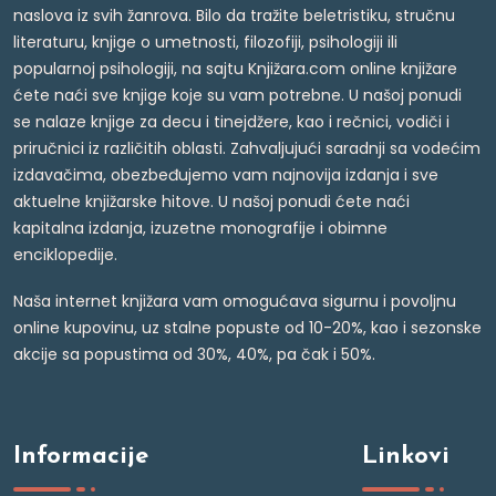
naslova iz svih žanrova. Bilo da tražite beletristiku, stručnu
literaturu, knjige o umetnosti, filozofiji, psihologiji ili
popularnoj psihologiji, na sajtu Knjižara.com online knjižare
ćete naći sve knjige koje su vam potrebne. U našoj ponudi
se nalaze knjige za decu i tinejdžere, kao i rečnici, vodiči i
priručnici iz različitih oblasti. Zahvaljujući saradnji sa vodećim
izdavačima, obezbeđujemo vam najnovija izdanja i sve
aktuelne knjižarske hitove. U našoj ponudi ćete naći
kapitalna izdanja, izuzetne monografije i obimne
enciklopedije.
Naša internet knjižara vam omogućava sigurnu i povoljnu
online kupovinu, uz stalne popuste od 10-20%, kao i sezonske
akcije sa popustima od 30%, 40%, pa čak i 50%.
Informacije
Linkovi