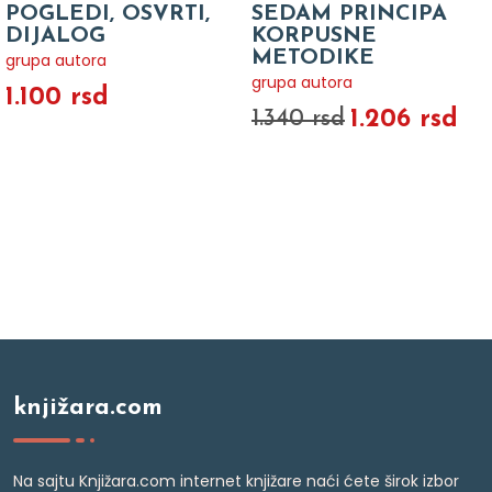
POGLEDI, OSVRTI,
SEDAM PRINCIPA
DIJALOG
KORPUSNE
METODIKE
grupa autora
grupa autora
1.100 rsd
1.206 rsd
1.340 rsd
knjižara.com
Na sajtu Knjižara.com internet knjižare naći ćete širok izbor