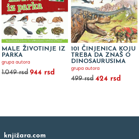
MALE ŽIVOTINJE IZ
101 ČINJENICA KOJU
PARKA
TREBA DA ZNAŠ O
DINOSAURUSIMA
grupa autora
grupa autora
944 rsd
1.049 rsd
424 rsd
499 rsd
knjižara.com