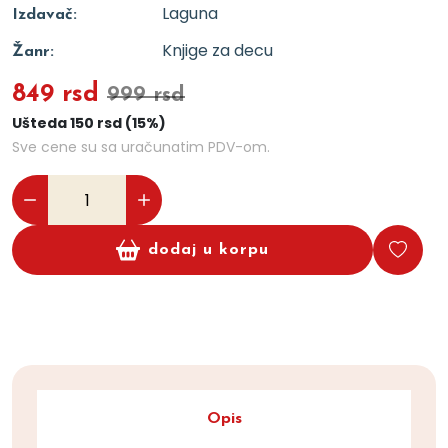
Laguna
Izdavač:
Knjige za decu
Žanr:
849 rsd
999 rsd
Ušteda 150 rsd (15%)
Sve cene su sa uračunatim PDV-om.
dodaj u korpu
Opis