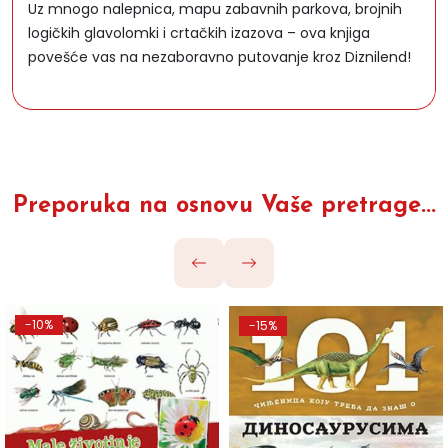
Uz mnogo nalepnica, mapu zabavnih parkova, brojnih
logičkih glavolomki i crtačkih izazova – ova knjiga
povešće vas na nezaboravno putovanje kroz Diznilend!
Preporuka na osnovu Vaše pretrage...
-10%
-15%