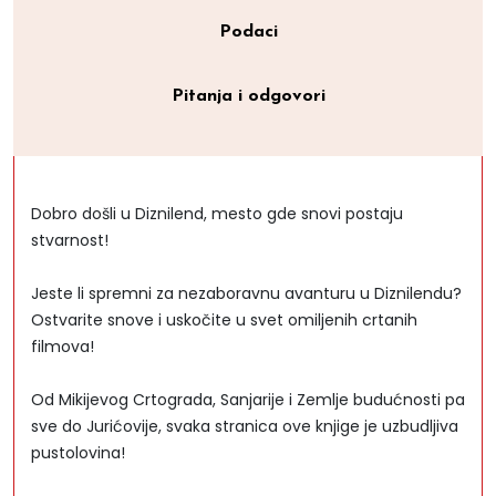
Podaci
Pitanja i odgovori
Dobro došli u Diznilend, mesto gde snovi postaju
stvarnost!
Jeste li spremni za nezaboravnu avanturu u Diznilendu?
Ostvarite snove i uskočite u svet omiljenih crtanih
filmova!
Od Mikijevog Crtograda, Sanjarije i Zemlje budućnosti pa
sve do Jurićovije, svaka stranica ove knjige je uzbudljiva
pustolovina!