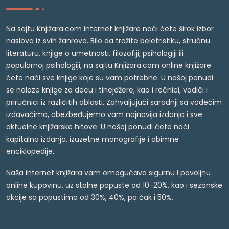
Na sajtu Knjižara.com internet knjižare naći ćete širok izbor
naslova iz svih žanrova. Bilo da tražite beletristiku, stručnu
literaturu, knjige o umetnosti, filozofiji, psihologiji ili
popularnoj psihologiji, na sajtu Knjižara.com online knjižare
ćete naći sve knjige koje su vam potrebne. U našoj ponudi
se nalaze knjige za decu i tinejdžere, kao i rečnici, vodiči i
priručnici iz različitih oblasti. Zahvaljujući saradnji sa vodećim
izdavačima, obezbeđujemo vam najnovija izdanja i sve
aktuelne knjižarske hitove. U našoj ponudi ćete naći
kapitalna izdanja, izuzetne monografije i obimne
enciklopedije.
Naša internet knjižara vam omogućava sigurnu i povoljnu
online kupovinu, uz stalne popuste od 10-20%, kao i sezonske
akcije sa popustima od 30%, 40%, pa čak i 50%.