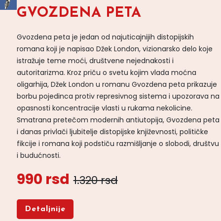
GVOZDENA PETA
Gvozdena peta je jedan od najuticajnijih distopijskih
romana koji je napisao Džek London, vizionarsko delo koje
istražuje teme moći, društvene nejednakosti i
autoritarizma. Kroz priču o svetu kojim vlada moćna
oligarhija, Džek London u romanu Gvozdena peta prikazuje
borbu pojedinca protiv represivnog sistema i upozorava na
opasnosti koncentracije vlasti u rukama nekolicine.
Smatrana pretečom modernih antiutopija, Gvozdena peta
i danas privlači ljubitelje distopijske književnosti, političke
fikcije i romana koji podstiču razmišljanje o slobodi, društvu
i budućnosti.
990 rsd
1.320 rsd
Detaljnije