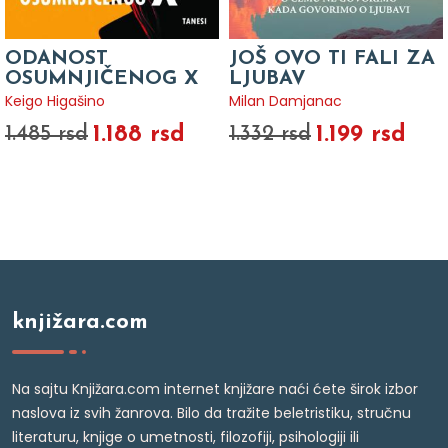
ODANOST
JOŠ OVO TI FALI ZA
OSUMNJIČENOG X
LJUBAV
Keigo Higašino
Milan Damjanac
1.188 rsd
1.199 rsd
1.485 rsd
1.332 rsd
knjižara.com
Na sajtu Knjižara.com internet knjižare naći ćete širok izbor
naslova iz svih žanrova. Bilo da tražite beletristiku, stručnu
literaturu, knjige o umetnosti, filozofiji, psihologiji ili