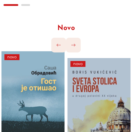
Novo
novo
novo