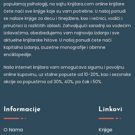
popularnoj psihologiji, na sajtu Knjižara.com online knjižare
ćete naći sve knjige koje su vam potrebne. U našoj ponudi
se nalaze knjige za decu i tinejdžere, kao i rečnici, vodiči i
priručnici iz različitih oblasti. Zahvaljujući saradnji sa vodećim
izdavačima, obezbeđujemo vam najnovija izdanja i sve
aktuelne knjižarske hitove. U našoj ponudi ćete naći
kapitalna izdanja, izuzetne monografije i obimne
enciklopedije.
Naša internet knjižara vam omogućava sigurnu i povoljnu
online kupovinu, uz stalne popuste od 10-20%, kao i sezonske
akcije sa popustima od 30%, 40%, pa čak i 50%.
Informacije
Linkovi
O Nama
Knjige