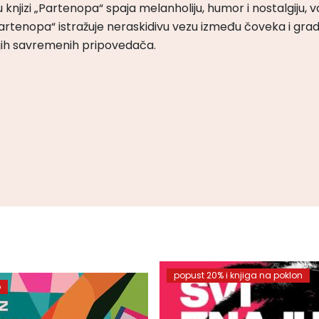
 knjizi „Partenopa“ spaja melanholiju, humor i nostalgiju, v
 „Partenopa“ istražuje neraskidivu vezu između čoveka i gra
ijih savremenih pripovedača.
popust 20% i knjiga na poklon
o