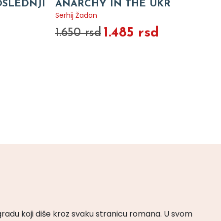
OSLEDNJI
ANARCHY IN THE UKR
Serhij Žadan
1.485 rsd
1.650 rsd
gradu koji diše kroz svaku stranicu romana. U svom