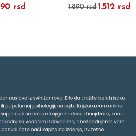
990 rsd
1.512 rsd
1.890 rsd
or naslova iz svih žanrova. Bilo da tražite beletristiku,
i ili popularnoj psihologiji, na sajtu Knjižara.com online
oj ponudi se nalaze knjige za decu i tinejdžere, kao i
jujući saradnji sa vodećim izdavačima, obezbeđujemo vam
j ponudi ćete naći kapitalna izdanja, izuzetne