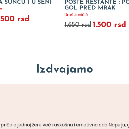
 SUNCU I U SENI
POSTE RESTANTE : P
GOL PRED MRAK
o
Uroš Jovičić
.500 rsd
1.500 rsd
1.650 rsd
Izdvajamo
priča o jednoj ženi, već raskošna i emotivna oda Napulju, 