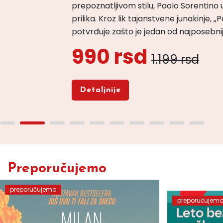
prepoznatljivom stilu, Paolo Sorentino u
prilika. Kroz lik tajanstvene junakinje,
potvrđuje zašto je jedan od najposebn
990 rsd
1.199 rsd
Detaljnije
Preporučujemo
preporučujemo
preporučujem