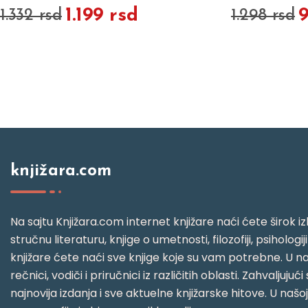
1.199 rsd
1.332 rsd
1.298 rsd
knjižara.com
Na sajtu Knjižara.com internet knjižare naći ćete širok izb
stručnu literaturu, knjige o umetnosti, filozofiji, psihologij
knjižare ćete naći sve knjige koje su vam potrebne. U naš
rečnici, vodiči i priručnici iz različitih oblasti. Zahval
najnovija izdanja i sve aktuelne knjižarske hitove. U našo