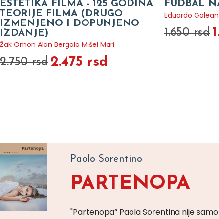
ESTETIKA FILMA - 125 GODINA
FUDBAL NA
TEORIJE FILMA (DRUGO
Eduardo Galean
IZMENJENO I DOPUNJENO
1
1.650 rsd
IZDANJE)
Žak Omon Alan Bergala Mišel Mari
2.475 rsd
2.750 rsd
Paolo Sorentino
PARTENOPA
"Partenopa“ Paola Sorentina nije samo 