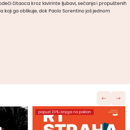
odeći čitaoca kroz lavirinte ljubavi, sećanja i propuštenih
da koji ga oblikuje, dok Paolo Sorentino još jednom
popust 20% i knjiga na poklon