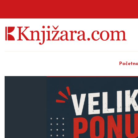
Početn