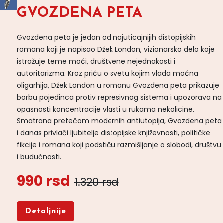
GVOZDENA PETA
Gvozdena peta je jedan od najuticajnijih distopijskih
romana koji je napisao Džek London, vizionarsko delo koje
istražuje teme moći, društvene nejednakosti i
autoritarizma. Kroz priču o svetu kojim vlada moćna
oligarhija, Džek London u romanu Gvozdena peta prikazuje
borbu pojedinca protiv represivnog sistema i upozorava na
opasnosti koncentracije vlasti u rukama nekolicine.
Smatrana pretečom modernih antiutopija, Gvozdena peta
i danas privlači ljubitelje distopijske književnosti, političke
fikcije i romana koji podstiču razmišljanje o slobodi, društvu
i budućnosti.
990 rsd
1.320 rsd
Detaljnije