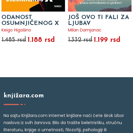
ODANOST
JOŠ OVO TI FALI ZA
OSUMNJIČENOG X
LJUBAV
Keigo Higašino
Milan Damjanac
1.188 rsd
1.199 rsd
1.485 rsd
1.332 rsd
knjižara.com
Na sajtu Knjižara.com internet knjižare naći ćete širok izbor
naslova iz svih žanrova. Bilo da tražite beletristiku, stručnu
literaturu, knjige o umetnosti, filozofiji, psihologiji ili