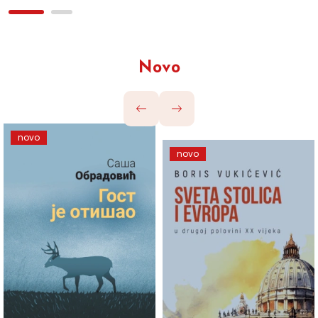
Novo
novo
novo