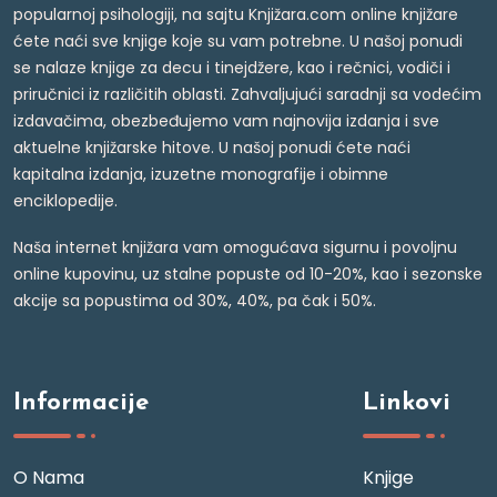
popularnoj psihologiji, na sajtu Knjižara.com online knjižare
ćete naći sve knjige koje su vam potrebne. U našoj ponudi
se nalaze knjige za decu i tinejdžere, kao i rečnici, vodiči i
priručnici iz različitih oblasti. Zahvaljujući saradnji sa vodećim
izdavačima, obezbeđujemo vam najnovija izdanja i sve
aktuelne knjižarske hitove. U našoj ponudi ćete naći
kapitalna izdanja, izuzetne monografije i obimne
enciklopedije.
Naša internet knjižara vam omogućava sigurnu i povoljnu
online kupovinu, uz stalne popuste od 10-20%, kao i sezonske
akcije sa popustima od 30%, 40%, pa čak i 50%.
Informacije
Linkovi
O Nama
Knjige