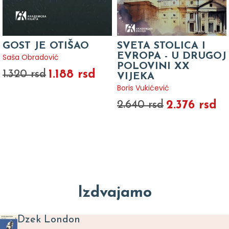
GOST JE OTIŠAO
SVETA STOLICA I
EVROPA - U DRUGOJ
Saša Obradović
POLOVINI XX
1.188 rsd
1.320 rsd
VIJEKA
Boris Vukićević
2.376 rsd
2.640 rsd
Izdvajamo
Dzek London