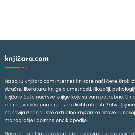
knjižara.com
Na sajtu Knjižara.com internet knjižare naći ćete širok izb
stručnu literaturu, knjige o umetnosti, filozofiji, psihologij
knjižare ćete naći sve knjige koje su vam potrebne. U naš
rečnici, vodiči i priručnici iz različitih oblasti. Zahval
najnovija izdanja i sve aktuelne knjižarske hitove. U našo
monografije i obimne enciklopedije.
Naša internet knjižara vam omogućava sigurnu i povoljnu