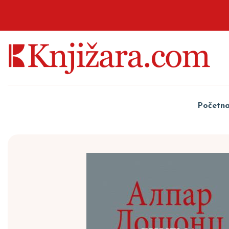
Početn