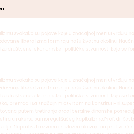
ri
lizmu svakako su pojave koje u značajnoj meri utvrđuju naš 
uzdavanje liberalizma formiraju našu životnu okolinu. Na
lizu društvene, ekonomske i političke stvarnosti koja se fo
lizmu svakako su pojave koje u značajnoj meri utvrđuju naš 
uzdavanje liberalizma formiraju našu životnu okolinu. Na
alizu društvene, ekonomske i političke stvarnosti koja se 
ka, premda i sa značajnim osvrtom na konstitutivni supst
itovana putem tretiranja ordoliberalne dinamike posredu
etira u rakursu samoregulišućeg kapitalizma.Prof. dr Kosta
tudije. Naprotiv, trezveno i razložno ukazuje na protivrečno