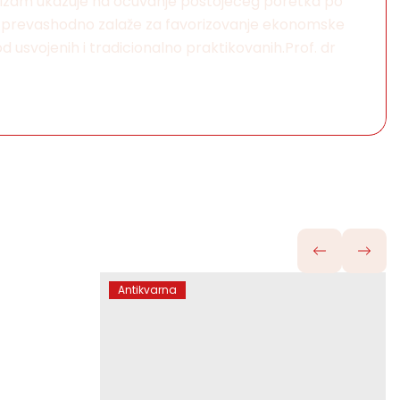
tivizam ukazuje na očuvanje postojećeg poretka po
m prevashodno zalaže za favorizovanje ekonomske
d usvojenih i tradicionalno praktikovanih.Prof. dr
Antikvarna