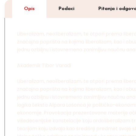
Opis
Podaci
Pitanja i odgovo
Liberalizam, neoliberalizam, te otpori prema libera
značajna poprišta na kojima liberalizam, kao i ob
jednu ozbiljnu i istovremeno zanimljivu naučnu ana
Akademik Tibor Varadi
Liberalizam, neoliberalizam, te otpori prema libera
značajna poprišta na kojima liberalizam, kao i ob
jednu ozbiljnu i istovremeno zanimljivu naučnu an
logika teksta Alpara Lošonca je političko-ekonoms
ekonomije. Provokacija prezentovane materije oč
višedecenijske konstelacije koju ordoliberalizam tr
teorijom koju izdvaja kao središnji predmet svoje s