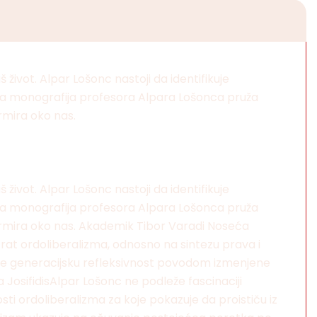
život. Alpar Lošonc nastoji da identifikuje
učna monografija profesora Alpara Lošonca pruža
rmira oko nas.
život. Alpar Lošonc nastoji da identifikuje
učna monografija profesora Alpara Lošonca pruža
formira oko nas. Akademik Tibor Varadi Noseća
rat ordoliberalizma, odnosno na sintezu prava i
je generacijsku refleksivnost povodom izmenjene
 JosifidisAlpar Lošonc ne podleže fascinaciji
sti ordoliberalizma za koje pokazuje da proističu iz