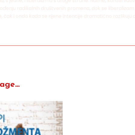
a, s jedne, i liberalizma s druge strane. Naime, konzerva
đenju radikalnih društvenih promena, dok se liberaliza
 čak i onda kada se njene intencije dramatično razlikuju o
ge...