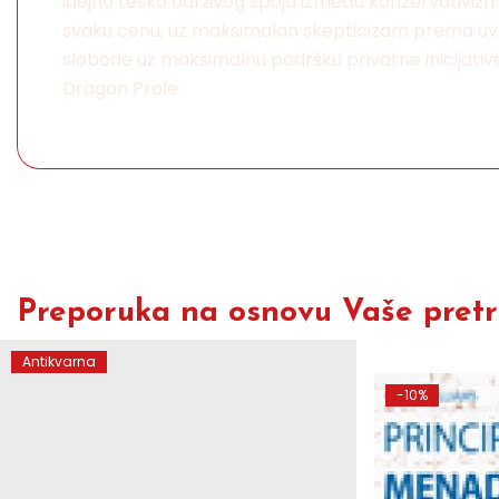
idejno teško održivog spoja između konzervativizm
svaku cenu, uz maksimalan skepticizam prema uvo
slobode uz maksimalnu podršku privatne inicijative,
Dragan Prole
Preporuka na osnovu Vaše pretra
Antikvarna
-10%