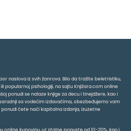
or naslova iz svih žanrova. Bilo da tražite beletristiku,
i ili popularnoj psihologiji, na sajtu Knjižara.com online
oj ponudi se nalaze knjige za decu i tinejdžere, kao i
jujući saradnji sa vodećim izdavačima, obezbeđujemo vam
j ponudi ćete naći kapitalna izdanja, izuzetne
 online kupovinu, uz stalne popuste od 10-20%, kao i