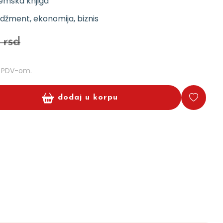
emska knjiga
žment, ekonomija, biznis
 rsd
m PDV-om.
dodaj u korpu