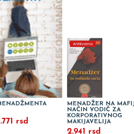
Antikvarna
 MENADŽMENTA
MENADŽER NA MAFIJ
NAČIN VODIČ ZA
KORPORATIVNOG
.771 rsd
MAKIJAVELIJA
2.941 rsd