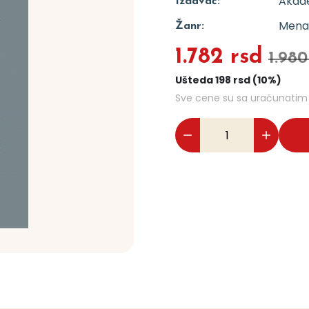
Akad
Izdavač:
Menad
Žanr:
1.782 rsd
1.980
Ušteda 198 rsd (10%)
Sve cene su sa uračunati