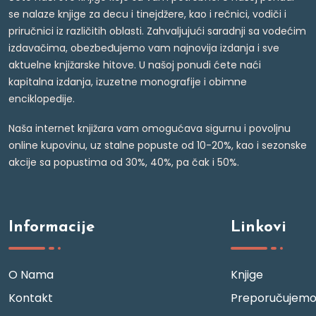
se nalaze knjige za decu i tinejdžere, kao i rečnici, vodiči i
priručnici iz različitih oblasti. Zahvaljujući saradnji sa vodećim
izdavačima, obezbeđujemo vam najnovija izdanja i sve
aktuelne knjižarske hitove. U našoj ponudi ćete naći
kapitalna izdanja, izuzetne monografije i obimne
enciklopedije.
Naša internet knjižara vam omogućava sigurnu i povoljnu
online kupovinu, uz stalne popuste od 10-20%, kao i sezonske
akcije sa popustima od 30%, 40%, pa čak i 50%.
Informacije
Linkovi
O Nama
Knjige
Kontakt
Preporučujem