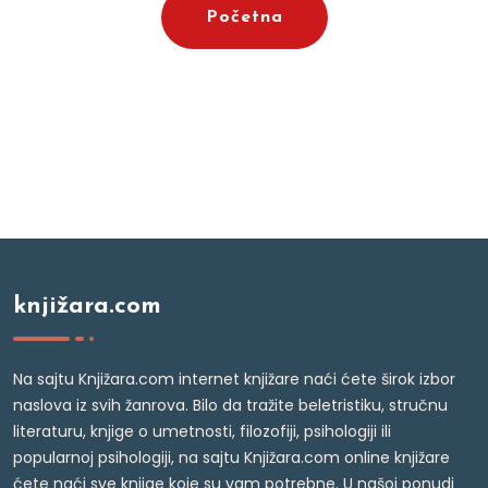
Početna
knjižara.com
Na sajtu Knjižara.com internet knjižare naći ćete širok izbor
naslova iz svih žanrova. Bilo da tražite beletristiku, stručnu
literaturu, knjige o umetnosti, filozofiji, psihologiji ili
popularnoj psihologiji, na sajtu Knjižara.com online knjižare
ćete naći sve knjige koje su vam potrebne. U našoj ponudi