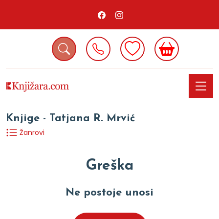
Knjige - Tatjana R. Mrvić
Žanrovi
Greška
Ne postoje unosi