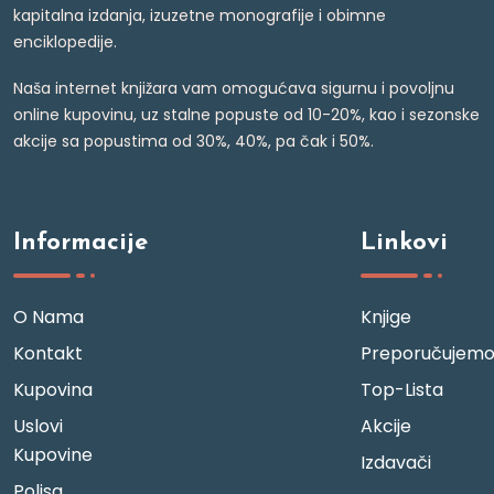
kapitalna izdanja, izuzetne monografije i obimne
enciklopedije.
Naša internet knjižara vam omogućava sigurnu i povoljnu
online kupovinu, uz stalne popuste od 10-20%, kao i sezonske
akcije sa popustima od 30%, 40%, pa čak i 50%.
Informacije
Linkovi
O Nama
Knjige
Kontakt
Preporučujem
Kupovina
Top-Lista
Uslovi
Akcije
Kupovine
Izdavači
Polisa