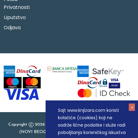
Privatnosti
Uputstvo
Odjava
Sajt www.knjizara.com koristi
kolačiće (cookies) koji ne
sadrže lične podatke i služe radi
Copyright
2026 Knjizara.com - MAKART DOO BEOGRAD
poboljšanja korisničkog iskustva
(NOVI BEOGRAD), PIB: 105184104, MB: 20337524