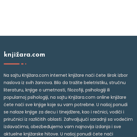
knjižara.com
Na sajtu Knjižara.com internet knjižare naći ćete širok izbor
naslova iz svih žanrova. Bilo da tražite beletristiku, stručnu
literaturu, knjige o umetnosti, filozofiji, psihologiji ili
popularnoj psihologiji, na sajtu Knjižara.com online knjižare
ćete naći sve knjige koje su vam potrebne. U našoj ponudi
se nalaze knjige za decu i tinejdžere, kao i rečnici, vodiči i
priručnici iz različitih oblasti. Zahvaljujući saradnji sa vodećim
izdavačima, obezbeđujemo vam najnovija izdanja i sve
aktuelne knjižarske hitove. U našoj ponudi ćete naći