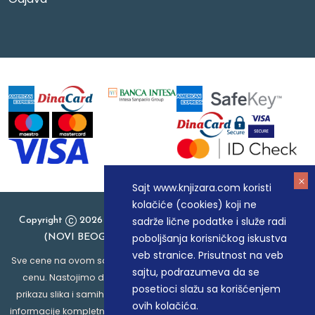
Sajt www.knjizara.com koristi
kolačiće (cookies) koji ne
sadrže lične podatke i služe radi
Copyright
2026 Knjizara.com - MAKART DOO BEOGRAD
poboljšanja korisničkog iskustva
(NOVI BEOGRAD), PIB: 105184104, MB: 20337524
veb stranice. Prisutnost na veb
Sve cene na ovom sajtu iskazane su u dinarima. PDV je uračunat u
sajtu, podrazumeva da se
cenu. Nastojimo da budemo što precizniji u opisu proizvoda,
posetioci slažu sa korišćenjem
prikazu slika i samih cena, ali ne možemo garantovati da su sve
ovih kolačića.
informacije kompletne i bez grešaka. Svi artikli prikazani na sajtu su