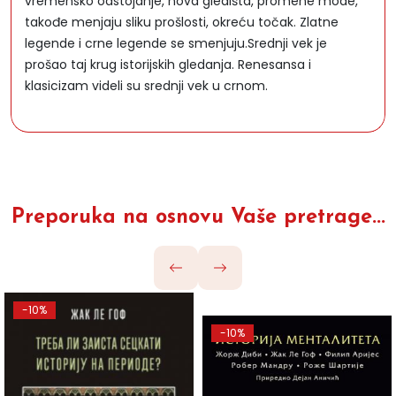
vremensko odstojanje, nova gledišta, promene mode,
takođe menjaju sliku prošlosti, okreću točak. Zlatne
legende i crne legende se smenjuju.Srednji vek je
prošao taj krug istorijskih gledanja. Renesansa i
klasicizam videli su srednji vek u crnom.
Preporuka na osnovu Vaše pretrage...
-10%
-10%