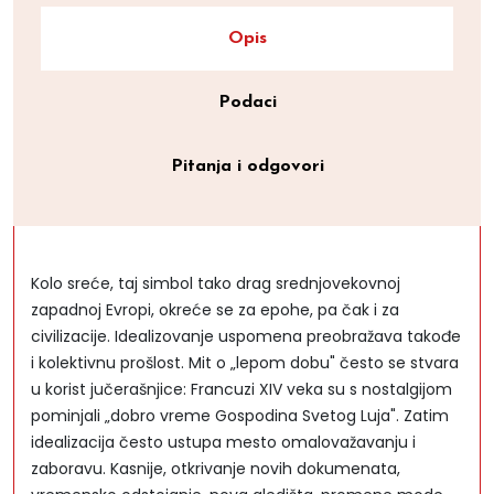
Opis
Podaci
Pitanja i odgovori
Kolo sreće, taj simbol tako drag srednjovekovnoj
zapadnoj Evropi, okreće se za epohe, pa čak i za
civilizacije. Idealizovanje uspomena preobražava takođe
i kolektivnu prošlost. Mit o „lepom dobu" često se stvara
u korist jučerašnjice: Francuzi XIV veka su s nostalgijom
pominjali „dobro vreme Gospodina Svetog Luja". Zatim
idealizacija često ustupa mesto omalovažavanju i
zaboravu. Kasnije, otkrivanje novih dokumenata,