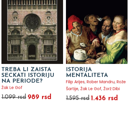
TREBA LI ZAISTA
ISTORIJA
SECKATI ISTORIJU
MENTALITETA
NA PERIODE?
Filip Arijes
,
Rober Mandru
,
Rože
Žak Le Gof
Šartije
,
Žak Le Gof
,
Žorž Dibi
989 rsd
1.099 rsd
1.436 rsd
1.595 rsd