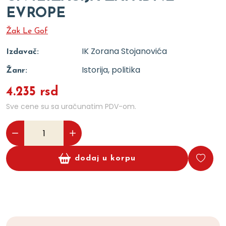
EVROPE
Žak Le Gof
IK Zorana Stojanovića
Izdavač:
Istorija, politika
Žanr:
4.235 rsd
Sve cene su sa uračunatim PDV-om.
dodaj u korpu