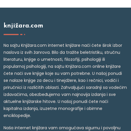
knjižara.com
Na sajtu Knjižara.com internet knjižare naći ćete širok izbor
naslova iz svih žanrova. Bilo da tražite beletristiku, stručnu
literaturu, knjige o umetnosti, filozofiji, psihologiji ili
popularnoj psihologiji, na sajtu Knjižara.com online knjižare
ćete naći sve knjige koje su vam potrebne. U našoj ponudi
se nalaze knjige za decu i tinejdžere, kao i rečnici, vodiči i
priručnici iz različitih oblasti. Zahvaljujući saradnji sa vodećim
izdavačima, obezbeđujemo vam najnovija izdanja i sve
aktuelne knjižarske hitove. U našoj ponudi ćete naći
kapitalna izdanja, izuzetne monografije i obimne
enciklopedije.
Naša internet knjižara vam omogućava sigurnu i povoljnu