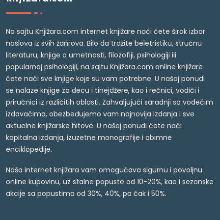
Na sajtu Knjižara.com internet knjižare naći ćete širok izbor
naslova iz svih žanrova. Bilo da tražite beletristiku, stručnu
literaturu, knjige o umetnosti, filozofiji, psihologiji ili
popularnoj psihologiji, na sajtu Knjižara.com online knjižare
ćete naći sve knjige koje su vam potrebne. U našoj ponudi
se nalaze knjige za decu i tinejdžere, kao i rečnici, vodiči i
priručnici iz različitih oblasti. Zahvaljujući saradnji sa vodećim
izdavačima, obezbeđujemo vam najnovija izdanja i sve
aktuelne knjižarske hitove. U našoj ponudi ćete naći
kapitalna izdanja, izuzetne monografije i obimne
enciklopedije.
Naša internet knjižara vam omogućava sigurnu i povoljnu
online kupovinu, uz stalne popuste od 10-20%, kao i sezonske
akcije sa popustima od 30%, 40%, pa čak i 50%.