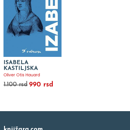
ISABELA
KASTILJSKA
Oliver Otis Hauard
990 rsd
1.100 rsd
knjižara.com