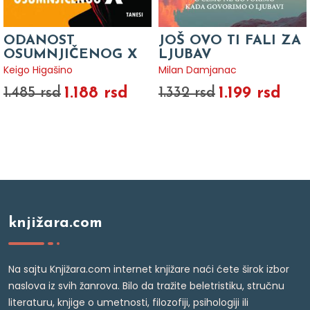
ODANOST
JOŠ OVO TI FALI ZA
OSUMNJIČENOG X
LJUBAV
Keigo Higašino
Milan Damjanac
1.188 rsd
1.199 rsd
1.485 rsd
1.332 rsd
knjižara.com
Na sajtu Knjižara.com internet knjižare naći ćete širok izbor
naslova iz svih žanrova. Bilo da tražite beletristiku, stručnu
literaturu, knjige o umetnosti, filozofiji, psihologiji ili