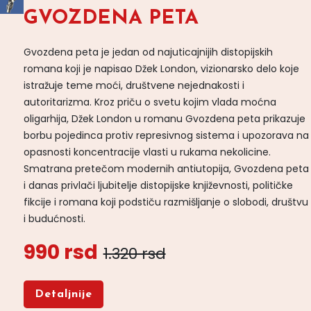
GVOZDENA PETA
Gvozdena peta je jedan od najuticajnijih distopijskih
romana koji je napisao Džek London, vizionarsko delo koje
istražuje teme moći, društvene nejednakosti i
autoritarizma. Kroz priču o svetu kojim vlada moćna
oligarhija, Džek London u romanu Gvozdena peta prikazuje
borbu pojedinca protiv represivnog sistema i upozorava na
opasnosti koncentracije vlasti u rukama nekolicine.
Smatrana pretečom modernih antiutopija, Gvozdena peta
i danas privlači ljubitelje distopijske književnosti, političke
fikcije i romana koji podstiču razmišljanje o slobodi, društvu
i budućnosti.
990 rsd
1.320 rsd
Detaljnije