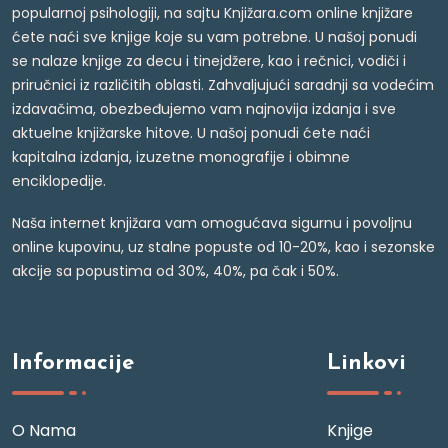
popularnoj psihologiji, na sajtu Knjižara.com online knjižare
ćete naći sve knjige koje su vam potrebne. U našoj ponudi
se nalaze knjige za decu i tinejdžere, kao i rečnici, vodiči i
priručnici iz različitih oblasti. Zahvaljujući saradnji sa vodećim
izdavačima, obezbeđujemo vam najnovija izdanja i sve
aktuelne knjižarske hitove. U našoj ponudi ćete naći
kapitalna izdanja, izuzetne monografije i obimne
enciklopedije.
Naša internet knjižara vam omogućava sigurnu i povoljnu
online kupovinu, uz stalne popuste od 10-20%, kao i sezonske
akcije sa popustima od 30%, 40%, pa čak i 50%.
Informacije
Linkovi
O Nama
Knjige