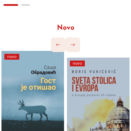
Novo
novo
novo