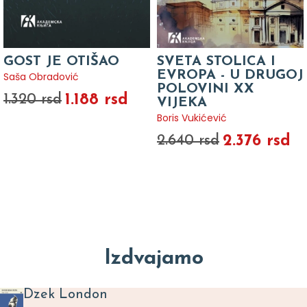
GOST JE OTIŠAO
SVETA STOLICA I
EVROPA - U DRUGOJ
Saša Obradović
POLOVINI XX
1.188 rsd
1.320 rsd
VIJEKA
Boris Vukićević
2.376 rsd
2.640 rsd
Izdvajamo
Dzek London