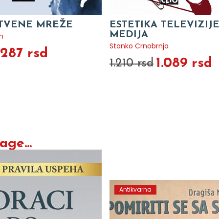
TVENE MREŽE
ESTETIKA TELEVIZIJE
MEDIJA
n
Stanko Crnobrnja
.287 rsd
1.089 rsd
1.210 rsd
ge...
Antikvarna