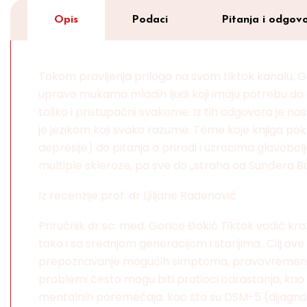
Opis
Podaci
Pitanja i odgovo
Tokom pravljenja priloga na svom tiktok kanalu, G
upravo mukama mladih ljudi koji imaju potrebu da s
toliko i pristupačni svakome. Iz tih odgovora je na
je jezikom koji svako razume. Teme koje knjiga po
depresije) do pitanja o prirodi i uzrocima glavobol
multiple skleroze, pa sve do „straha od Sunđera B
Iz recenzije prof. dr Ljiljane Radenović
Priručnik dr sc. med. Gorice Đokić Tiktok vodič kr
tako i sa srednjom generacijom i starijima…Cilj ove 
prepoznavanje mogućih simptoma, pravovremeno tr
problemi često mogu biti pratioci odrastanja, kao i
mentalnih poremećaja, kao što su DSM-5 (dijagnostičk