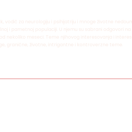
ik, vodič za neurologiju i psihijatriju i mnoge životne nedo
ilnoj i pametnoj populaciji. U njemu su sabrani odgovori na
u od nekoliko meseci. Teme njihovog interesovanja i intereso
ruge, granične, životne, intrigantne i kontroverzne teme.