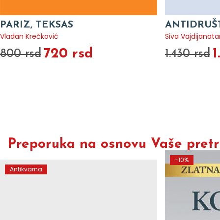
PARIZ, TEKSAS
ANTIDRUŠ
Vladan Krečković
Siva Vajdijanata
720 rsd
1
800 rsd
1.430 rsd
Preporuka na osnovu Vaše pretra
-10%
Antikvarna