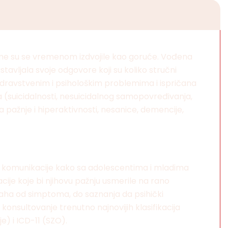
 teme su se vremenom izdvojile kao goruće. Vođena
avljala svoje odgovore koji su koliko stručni
e zdravstvenim i psihološkim problemima i ispričana
a (suicidalnosti, nesuicidalnog samopovređivanja,
a pažnje i hiperaktivnosti, nesanice, demencije,
ačin komunikacije kako sa adolescentima i mladima
acije koje bi njihovu pažnju usmerile na rano
ha od simptoma, do saznanja da psihički
konsultovanje trenutno najnovijih klasifikacija
e) i ICD-11 (SZO).