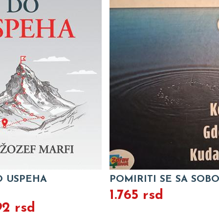
O USPEHA
POMIRITI SE SA SOB
1.765 rsd
92 rsd