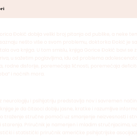
ri
orica Đokić dobija veliki broj pitanja od publike, a neke
aznaju nešto više o svom problemu, doktorka Đokić je sast
stala ova knjiga. U tom smislu, knjiga Gorice Đokić bavi s
kriva, u sažetim poglavljima, idu od problema adolescenat
ja, rodne disforije, poremećaja ličnosti, poremećaja deficit
oba“ i noćnih mora.
oz neurologiju i psihijatriju predstavlja nov i savremen n
knjige je da čitaoci dobiju jasne, kratke i razumljive inform
aženje stručne pomoći uz smanjenje neizvesnosti i stra
 starenja. Priručnik je namenjen i mladim stručnjacima, uz 
i i statistički priručnik američke psihijatrijske asocijacij