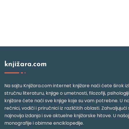
knjižara.com
Na sajtu Knjižara.com internet knjižare naći ćete širok izb
stručnu literaturu, knjige o umetnosti, filozofiji, psihologij
knjižare ćete naći sve knjige koje su vam potrebne. U naš
rečnici, vodiči i priručnici iz različitih oblasti. Zahval
najnovija izdanja i sve aktuelne knjižarske hitove. U našo
monografije i obimne enciklopedije.