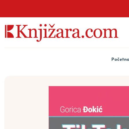
Početn