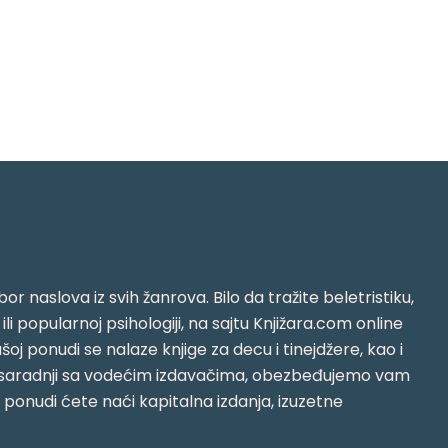
or naslova iz svih žanrova. Bilo da tražite beletristiku,
i ili popularnoj psihologiji, na sajtu Knjižara.com online
oj ponudi se nalaze knjige za decu i tinejdžere, kao i
jujući saradnji sa vodećim izdavačima, obezbeđujemo vam
j ponudi ćete naći kapitalna izdanja, izuzetne