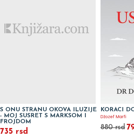
S ONU STRANU OKOVA ILUZIJE
KORACI D
- MOJ SUSRET S MARKSOM I
Džozef Marfi
FROJDOM
7
880 rsd
735 rsd