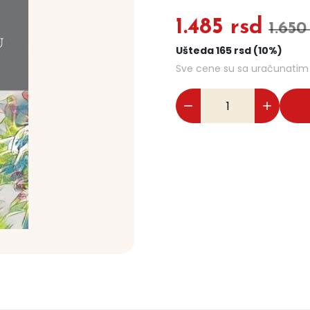
1.485 rsd
1.650
Ušteda 165 rsd (10%)
Sve cene su sa uračunati