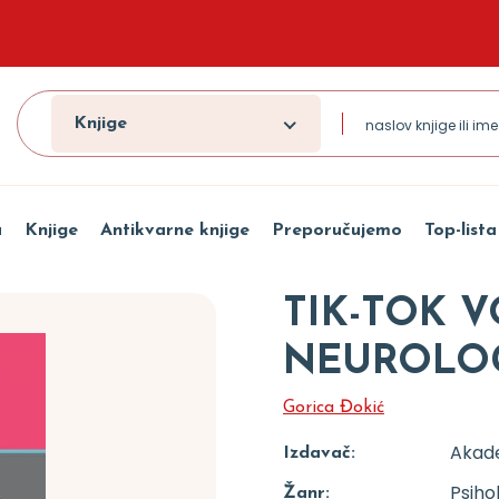
Knjige
a
Knjige
Antikvarne knjige
Preporučujemo
Top-lista
TIK-TOK 
NEUROLOGI
Gorica Đokić
Akad
Izdavač:
Psiho
Žanr: