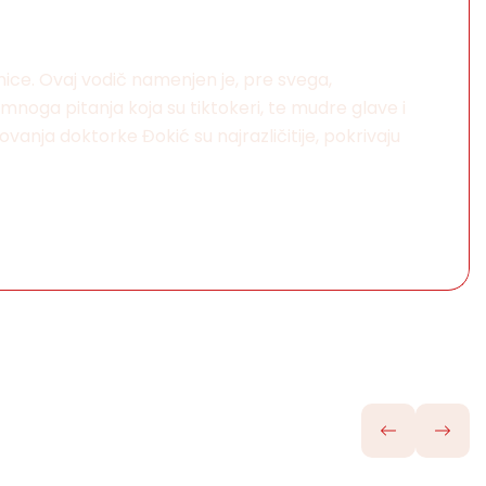
umice. Ovaj vodič namenjen je, pre svega,
 mnoga pitanja koja su tiktokeri, te mudre glave i
vanja doktorke Đokić su najrazličitije, pokrivaju