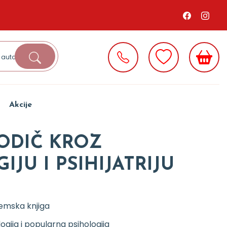
Akcije
VODIČ KROZ
JU I PSIHIJATRIJU
emska knjiga
logija i popularna psihologija