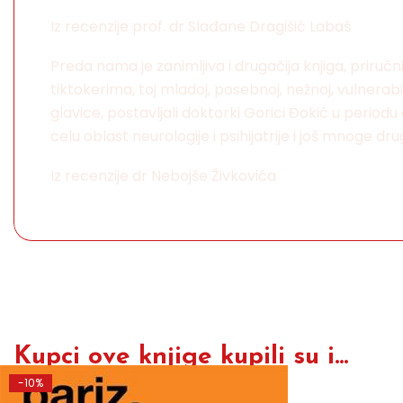
Iz recenzije prof. dr Slađane Dragišić Labaš
Preda nama je zanimljiva i drugačija knjiga, priručn
tiktokerima, toj mladoj, posebnoj, nežnoj, vulnerab
glavice, postavljali doktorki Gorici Đokić u period
celu oblast neurologije i psihijatrije i još mnoge d
Iz recenzije dr Nebojše Živkovića
Kupci ove knjige kupili su i...
-10%