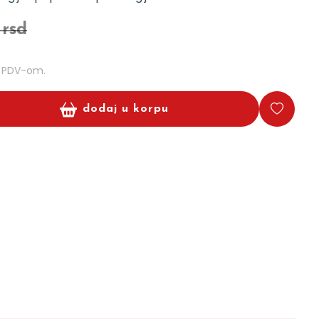
 rsd
m PDV-om.
dodaj u korpu