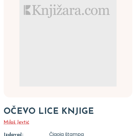
OČEVO LICE KNJIGE
Miloš Jevtić
Čigoja štampa
Izdavač: