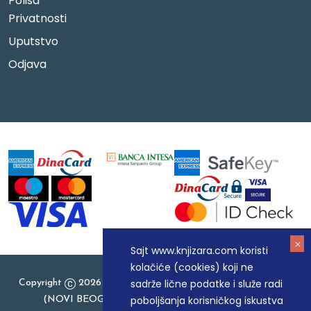
Polisa
Privatnosti
Uputstvo
Odjava
Sajt www.knjizara.com koristi
kolačiće (cookies) koji ne
sadrže lične podatke i služe radi
Copyright
2026 Knjizara.com - MAKART DOO BEOGRAD
poboljšanja korisničkog iskustva
(NOVI BEOGRAD), PIB: 105184104, MB: 20337524