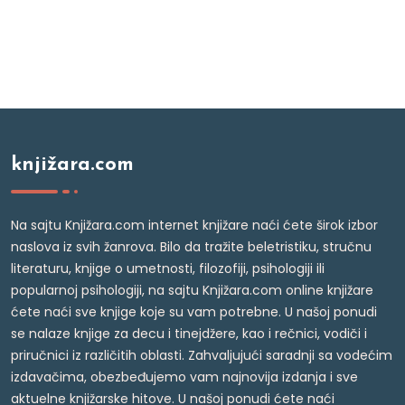
knjižara.com
Na sajtu Knjižara.com internet knjižare naći ćete širok izbor
naslova iz svih žanrova. Bilo da tražite beletristiku, stručnu
literaturu, knjige o umetnosti, filozofiji, psihologiji ili
popularnoj psihologiji, na sajtu Knjižara.com online knjižare
ćete naći sve knjige koje su vam potrebne. U našoj ponudi
se nalaze knjige za decu i tinejdžere, kao i rečnici, vodiči i
priručnici iz različitih oblasti. Zahvaljujući saradnji sa vodećim
izdavačima, obezbeđujemo vam najnovija izdanja i sve
aktuelne knjižarske hitove. U našoj ponudi ćete naći