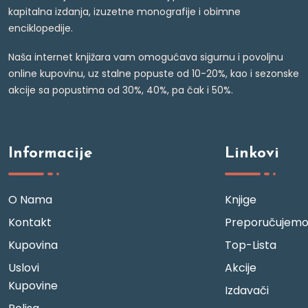
kapitalna izdanja, izuzetne monografije i obimne
enciklopedije.
Naša internet knjižara vam omogućava sigurnu i povoljnu
online kupovinu, uz stalne popuste od 10-20%, kao i sezonske
akcije sa popustima od 30%, 40%, pa čak i 50%.
Informacije
Linkovi
O Nama
Knjige
Kontakt
Preporučujem
Kupovina
Top-Lista
Uslovi
Akcije
Kupovine
Izdavači