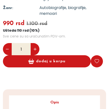
Autobiografije, biografije,
Žanr:
memoari
990 rsd
1.100 rsd
Ušteda 110 rsd (10%)
Sve cene su sa uračunatim PDV-om.
dodaj u korpu
Opis